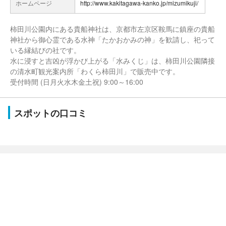
ホームページ
http://www.kakitagawa-kanko.jp/mizumikuji/
柿田川公園内にある貴船神社は、京都市左京区鞍馬に鎮座の貴船
神社から御心霊である水神「たかおかみの神」を歓請し、祀って
いる縁結びの社です。
水に浸すと吉凶が浮かび上がる「水みくじ」は、柿田川公園隣接
の清水町観光案内所「わくら柿田川」で販売中です。
受付時間 (日月火水木金土祝) 9:00～16:00
スポットの口コミ