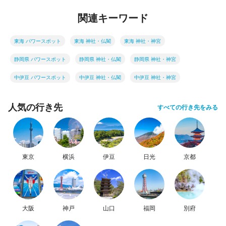
関連キーワード
東海 パワースポット
東海 神社・仏閣
東海 神社・神宮
静岡県 パワースポット
静岡県 神社・仏閣
静岡県 神社・神宮
中伊豆 パワースポット
中伊豆 神社・仏閣
中伊豆 神社・神宮
人気の行き先
すべての行き先をみる
東京
横浜
伊豆
日光
京都
大阪
神戸
山口
福岡
別府