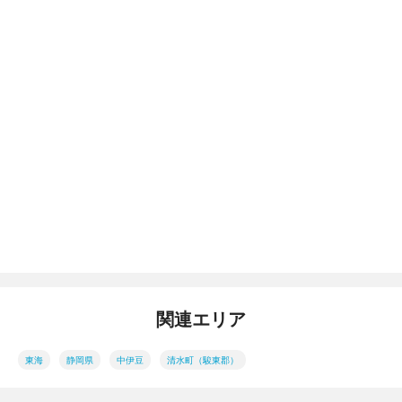
関連エリア
東海
静岡県
中伊豆
清水町（駿東郡）