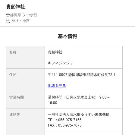
貴船神社
静岡県
中伊豆
神社・神宮
基本情報
名称
貴船神社
キフネジンジャ
住所
〒411-0907 静岡県駿東郡清水町伏見72-1
地図を見る
営業時間
受付時間（日月火水木金土祝） 9:00～
16:00
連絡先
一般社団法人清水町ゆうすい未来機構
TEL：055-975-7155
FAX：055-975-7075