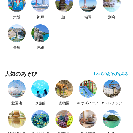
大阪
神戸
山口
福岡
別府
長崎
沖縄
人気のあそび
すべてのあそびをみる
遊園地
水族館
動物園
キッズパーク
アスレチック
日帰り温泉
ダイビング
果物狩り
陶芸体験
SUP