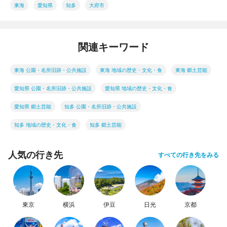
東海
愛知県
知多
大府市
関連キーワード
東海 公園・名所旧跡・公共施設
東海 地域の歴史・文化・食
東海 郷土芸能
愛知県 公園・名所旧跡・公共施設
愛知県 地域の歴史・文化・食
愛知県 郷土芸能
知多 公園・名所旧跡・公共施設
知多 地域の歴史・文化・食
知多 郷土芸能
人気の行き先
すべての行き先をみる
東京
横浜
伊豆
日光
京都