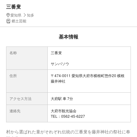
三番叟
愛知県
知多
郷土芸能
基本情報
名称
三番叟
サンバソウ
住所
〒474-0011 愛知県大府市横根町惣作20 横根
藤井神社
アクセス方法
大府駅 車 7分
連絡先
大府市観光協会
TEL：0562-45-6227
村から選ばれた童がそれぞれ伝統の三番叟を藤井神社の祭社に奉