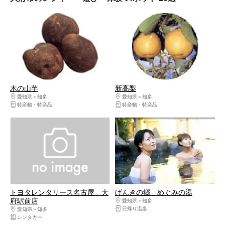
木の山芋
新高梨
愛知県
知多
愛知県
知多
特産物・特産品
特産物・特産品
トヨタレンタリース名古屋 大
げんきの郷 めぐみの湯
府駅前店
愛知県
知多
日帰り温泉
愛知県
知多
レンタカー