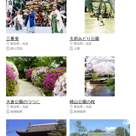
三番叟
大府みどり公園
愛知県
知多
愛知県
知多
郷土芸能
公園
大倉公園のつつじ
桃山公園の桜
愛知県
知多
愛知県
知多
植物観察
植物観察