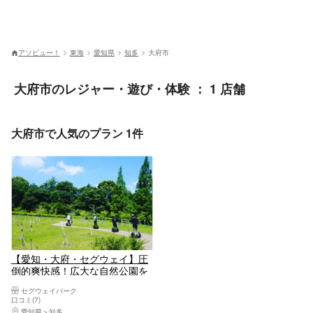
アソビュー！
東海
愛知県
知多
大府市
大府市のレジャー・遊び・体験 ： 1 店舗
大府市で人気のプラン 1件
【愛知・大府・セグウェイ】圧
倒的爽快感！広大な自然公園を
セグウェイで疾走！
セグウェイパーク
口コミ(7)
愛知県
知多