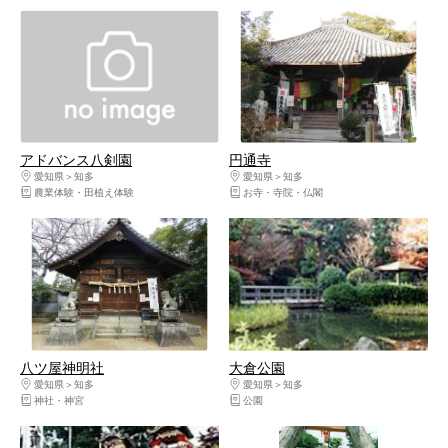
アドバンス八剣園
円通寺
愛知県
知多
愛知県
知多
農業体験・田植え体験
お寺・寺院・仏閣
八ツ屋神明社
大倉公園
愛知県
知多
愛知県
知多
神社・神宮
公園