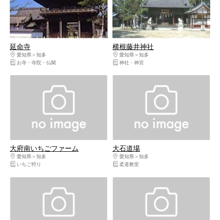
延命寺
横根藤井神社
愛知県
知多
愛知県
知多
お寺・寺院・仏閣
神社・神宮
大府南いちごファーム
大石道場
愛知県
知多
愛知県
知多
いちご狩り
柔道教室