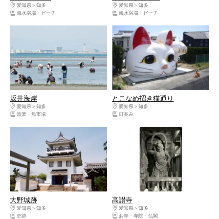
愛知県
知多
愛知県
知多
海水浴場・ビーチ
海水浴場・ビーチ
坂井海岸
とこなめ招き猫通り
愛知県
知多
愛知県
知多
漁業・魚市場
町並み
大野城跡
高讃寺
愛知県
知多
愛知県
知多
史跡
お寺・寺院・仏閣