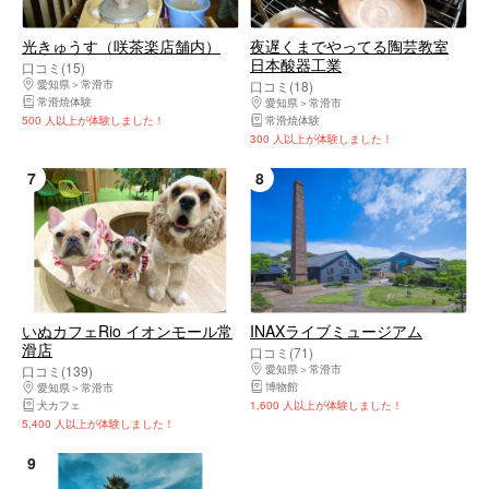
光きゅうす（咲茶楽店舗内）
夜遅くまでやってる陶芸教室
日本酸器工業
口コミ(15)
愛知県
常滑市
口コミ(18)
常滑焼体験
愛知県
常滑市
500 人以上が体験しました！
常滑焼体験
300 人以上が体験しました！
7
8
いぬカフェRio イオンモール常
INAXライブミュージアム
滑店
口コミ(71)
口コミ(139)
愛知県
常滑市
博物館
愛知県
常滑市
犬カフェ
1,600 人以上が体験しました！
5,400 人以上が体験しました！
9