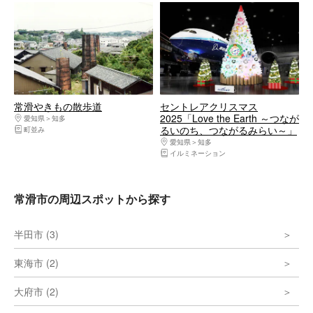
常滑やきもの散歩道
セントレアクリスマス
2025「Love the Earth ～つなが
愛知県
知多
るいのち、つながるみらい～」
町並み
愛知県
知多
イルミネーション
常滑市の周辺スポットから探す
半田市 (3)
東海市 (2)
大府市 (2)