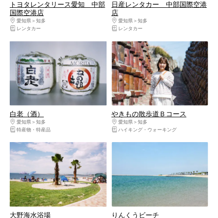
トヨタレンタリース愛知 中部
日産レンタカー 中部国際空港
国際空港店
店
愛知県
知多
愛知県
知多
レンタカー
レンタカー
白老（酒）
やきもの散歩道Ｂコース
愛知県
知多
愛知県
知多
特産物・特産品
ハイキング・ウォーキング
大野海水浴場
りんくうビーチ