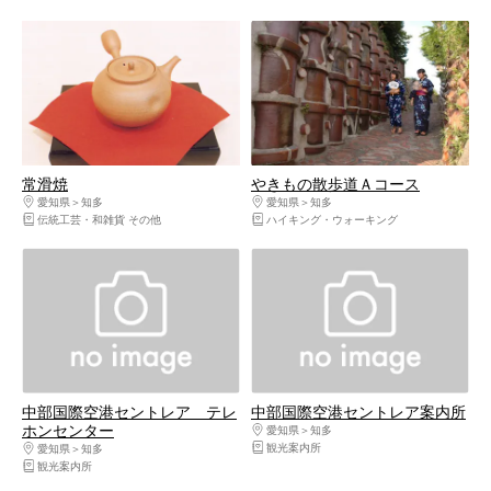
常滑焼
やきもの散歩道Ａコース
愛知県
知多
愛知県
知多
伝統工芸・和雑貨 その他
ハイキング・ウォーキング
中部国際空港セントレア テレ
中部国際空港セントレア案内所
ホンセンター
愛知県
知多
観光案内所
愛知県
知多
観光案内所