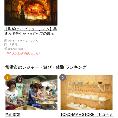
【INAXライブミュージアム】共
通入場チケット※すべての展示
がご覧いただけます。
INAXライブミュージアム
口コミ(71)
愛知県
知多
1,600 人以上が体験しました！
常滑市のレジャー・遊び・体験 ランキング
1
2
角山陶苑
TOKONAME STORE（トコナメ