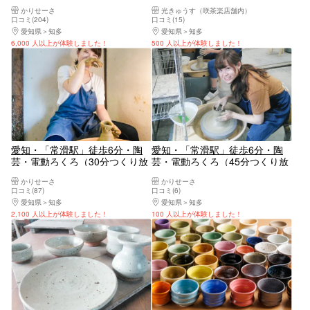
題）
陶芸体験！
かりせーさ
光きゅうす（咲茶楽店舗内）
口コミ(204)
口コミ(15)
愛知県
知多
愛知県
知多
6,000 人以上が体験しました！
500 人以上が体験しました！
愛知・「常滑駅」徒歩6分・陶
愛知・「常滑駅」徒歩6分・陶
芸・電動ろくろ（30分つくり放
芸・電動ろくろ（45分つくり放
題・お得なクーポンあり）
題・成形のみ）
かりせーさ
かりせーさ
口コミ(87)
口コミ(6)
愛知県
知多
愛知県
知多
2,100 人以上が体験しました！
100 人以上が体験しました！