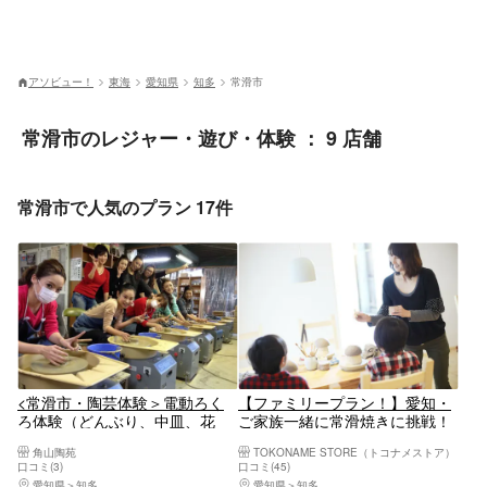
アソビュー！
東海
愛知県
知多
常滑市
常滑市のレジャー・遊び・体験 ： 9 店舗
常滑市で人気のプラン 17件
<常滑市・陶芸体験＞電動ろく
【ファミリープラン！】愛知・
ろ体験（どんぶり、中皿、花
ご家族一緒に常滑焼きに挑戦！
瓶、コップなど作れます）初め
角山陶苑
TOKONAME STORE（トコナメストア）
ての方でも安心プラン
口コミ(3)
口コミ(45)
愛知県
知多
愛知県
知多