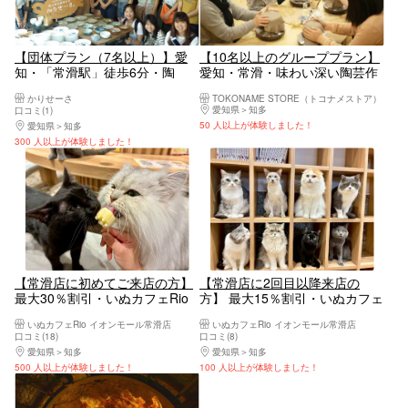
【団体プラン（7名以上）】愛
【10名以上のグループプラン】
知・「常滑駅」徒歩6分・陶
愛知・常滑・味わい深い陶芸作
芸・電動ろくろ（1個制作）
品をつくろう
かりせーさ
TOKONAME STORE（トコナメストア）
愛知県
知多
口コミ(1)
50 人以上が体験しました！
愛知県
知多
300 人以上が体験しました！
【常滑店に初めてご来店の方】
【常滑店に2回目以降来店の
最大30％割引・いぬカフェRio
方】 最大15％割引・いぬカフェ
イオンモール常滑店（ドリンク
Rio イオンモール常滑店（ドリ
いぬカフェRio イオンモール常滑店
いぬカフェRio イオンモール常滑店
飲み放題＋犬おやつ付き）
ンク飲み放題＋犬おやつ付き）
口コミ(18)
口コミ(8)
愛知県
知多
愛知県
知多
500 人以上が体験しました！
100 人以上が体験しました！