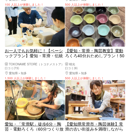
100 人以上が体験しました！
500 人以上が体験しました！
お一人でもお気軽に！【ベーシ
【愛知・常滑・陶芸教室】電動
ックプラン】愛知・常滑・伝統
ろくろ40分おためしプラン！50
製法を用いて陶芸作品をつくろ
種類以上からお好きな色が選べ
TOKONAME STORE（トコナメストア）
晴光
う
る（焼成費・加工費全て込
口コミ(73)
口コミ(9)
み！）
愛知県
知多
愛知県
知多
1,500 人以上が体験しました！
500 人以上が体験しました！
愛知・「常滑駅」徒歩6分・陶
【愛知県常滑市・陶芸体験】常
芸・電動ろくろ（60分つくり放
滑の古い街並みを満喫しながら