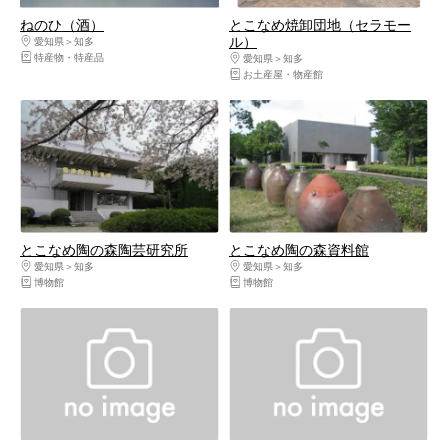
ねのひ（酒）
とこなめ焼卸団地（セラモー
ル）
愛知県
知多
特産物・特産品
愛知県
知多
お土産屋・物産館
とこなめ陶の森陶芸研究所
とこなめ陶の森資料館
愛知県
知多
愛知県
知多
博物館
博物館