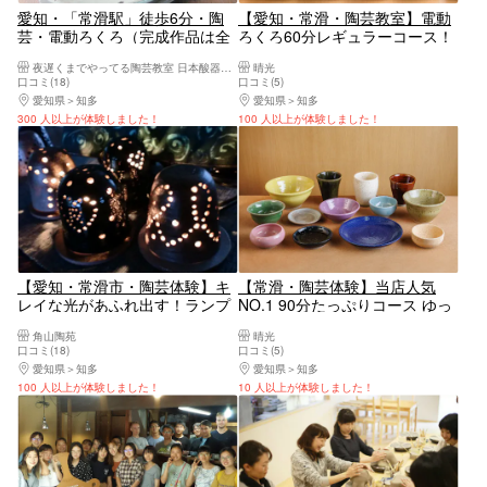
愛知・「常滑駅」徒歩6分・陶
【愛知・常滑・陶芸教室】電動
芸・電動ろくろ（完成作品は全
ろくろ60分レギュラーコース！
て焼き上げ可）
初めての方におすすめ・当店一
夜遅くまでやってる陶芸教室 日本酸器工業
晴光
番人気・50種類からお好きな色
口コミ(18)
口コミ(5)
を選べる（焼成費・加工費全て
愛知県
知多
愛知県
知多
込み！）
300 人以上が体験しました！
100 人以上が体験しました！
【愛知・常滑市・陶芸体験】キ
【常滑・陶芸体験】当店人気
レイな光があふれ出す！ランプ
NO.1 90分たっぷりコース ゆっ
シェードorアロマポッド作り
くりと楽しみたい方におすすめ
角山陶苑
晴光
です！色も50種類の沢山ある中
口コミ(18)
口コミ(5)
から好きな色を選べます
愛知県
知多
愛知県
知多
100 人以上が体験しました！
10 人以上が体験しました！