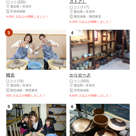
ストア）
口コミ(220)
愛知県
常滑市
口コミ(117)
常滑焼体験
愛知県
常滑市
4,600 人以上が体験しました！
陶芸体験・陶芸教室
2,400 人以上が体験しました！
3
4
晴光
かりせーさ
口コミ(19)
口コミ(300)
愛知県
常滑市
愛知県
常滑市
陶芸体験・陶芸教室
常滑焼体験
500 人以上が体験しました！
8,600 人以上が体験しました！
5
6