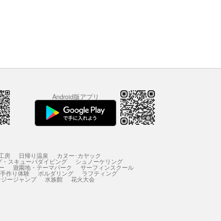
Android版アプリ
工房
日帰り温泉
カヌー･カヤック
グ・スキューバダイビング
シュノーケリング
ー
遊園地・テーマパーク
サーフィンスクール
 手作り体験
ボルダリング
ラフティング
ンジージャンプ
水族館
花火大会