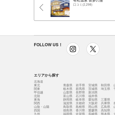
有松温泉 喜多の湯
口コミ(2,298)
FOLLOW US！
instagram
x
エリアから探す
北海道
東北
青森県
岩手県
宮城県
秋田県
関東
栃木県
群馬県
茨城県
埼玉県
甲信越
山梨県
長野県
新潟県
北陸
富山県
石川県
福井県
東海
静岡県
岐阜県
愛知県
三重県
関西
滋賀県
京都府
大阪府
兵庫県
山陰・山陽
鳥取県
島根県
岡山県
広島県
四国
徳島県
香川県
愛媛県
高知県
九州
福岡県
佐賀県
長崎県
熊本県