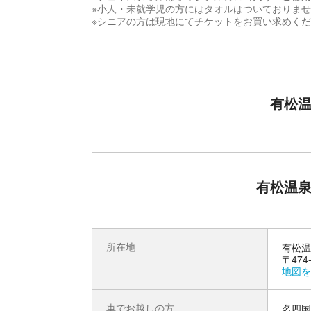
※小人・未就学児の方にはタオルはついておりま
※シニアの方は現地にてチケットをお買い求めく
豊富なお風呂と充実のサービス！
有松温泉 喜多の湯には、3つの泉質効能が期待で
有松温
果のあるビタミン温泉、低刺激なアルカリ性単純
ル、おつまみからお食事まで60種類のメニュー
すので、ゆっくりとした時間をお過ごしください
有松温泉
所在地
有松温
〒474
地図を
車でお越しの方
名四国