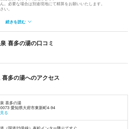
せん。必要な場合は別途現地にて精算をお願いいたします。
ださい。
続きを読む
きるお風呂があります！血行促進効果のある高濃度人工炭酸泉、美容効
泉 喜多の湯の口コミ
温泉です。また、施設内には広々としたお食事処があり、冷たいビー
をご用意しております。その他、マッサージスペース（有料）もございま
！
 喜多の湯へのアクセス
泉 喜多の湯
-0073 愛知県大府市東新町4-94
見る
道（国道23号線）有松インター降りてすぐ