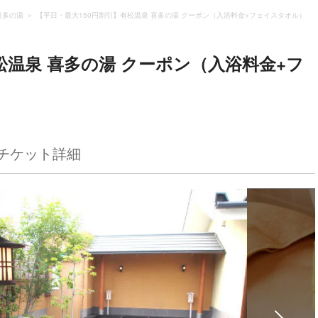
喜多の湯
【平日・最大150円割引】有松温泉 喜多の湯 クーポン（入浴料金+フェイスタオル）
松温泉 喜多の湯 クーポン（入浴料金+フ
チケット詳細