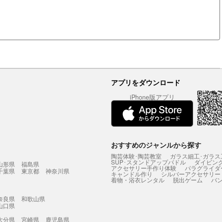
アプリをダウンロード
iPhone版アプリ
おすすめのジャンルから探す
陶芸体験･陶芸教室
ガラス細工･ガラス
SUP･スタンドアップパドル
ダイビン
山形県
福島県
アクセサリー手作り体験
パラグライダ
千葉県
東京都
神奈川県
キャンドル作り
シルバーアクセサリー
着物・浴衣レンタル
脱出ゲーム
バ
奈良県
和歌山県
山口県
大分県
宮崎県
鹿児島県