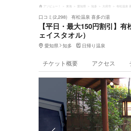
アソビュー！
東海
愛知県
知多
大府市
有松温泉 
口コミ(2,298)
有松温泉 喜多の湯
【平日・最大150円割引】有
ェイスタオル）
愛知県
知多
日帰り温泉
チケット概要
アクセス