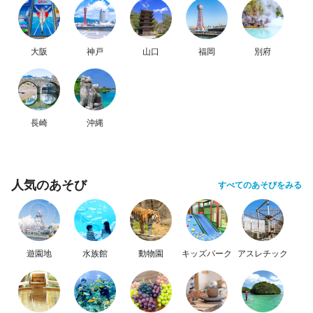
大阪
神戸
山口
福岡
別府
長崎
沖縄
人気のあそび
すべてのあそびをみる
遊園地
水族館
動物園
キッズパーク
アスレチック