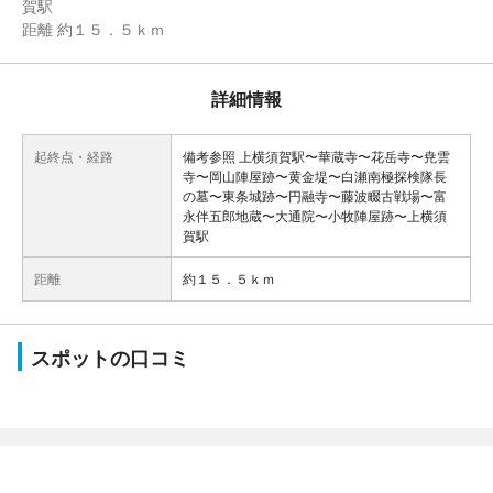
賀駅
距離 約１５．５ｋｍ
詳細情報
起終点・経路
備考参照 上横須賀駅〜華蔵寺〜花岳寺〜尭雲
寺〜岡山陣屋跡〜黄金堤〜白瀬南極探検隊長
の墓〜東条城跡〜円融寺〜藤波畷古戦場〜富
永伴五郎地蔵〜大通院〜小牧陣屋跡〜上横須
賀駅
距離
約１５．５ｋｍ
スポットの口コミ