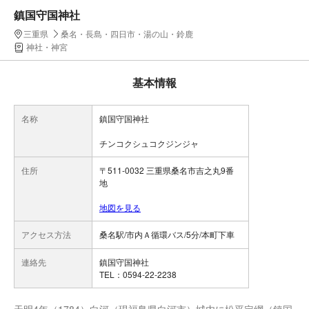
鎮国守国神社
三重県
桑名・長島・四日市・湯の山・鈴鹿
神社・神宮
基本情報
名称
鎮国守国神社
チンコクシュコクジンジャ
住所
〒511-0032 三重県桑名市吉之丸9番
地
地図を見る
アクセス方法
桑名駅/市内Ａ循環バス/5分/本町下車
連絡先
鎮国守国神社
TEL：0594-22-2238