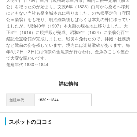
天明4年（1784）白河（現福島県白河市）城内に松平定綱（鎮国
公）を祀ったのが始まり。文政6年（1823）白河から桑名へ移封
にともない当社も桑名城本丸に移りました。のち松平定信（守国
公＝楽翁）をも祀り、明治維新後しばらくは本丸の外に移ってい
ましたが、明治40年（1907）本丸跡の現在地に移りました。大
正8年（1919）に現拝殿が完成、昭和9年（1934）に楽翁公百年
祭記念宝物館が完成しました。戦災を免れたので、拝殿・社務所
など戦前の姿を残しています。境内には楽翁歌碑があります。毎
年5月2日・3日には例祭の金魚祭が行なわれ、金魚みこしや屋台
で大変な賑わいです。
創建年代 1830～1844
詳細情報
創建年代
1830〜1844
スポットの口コミ