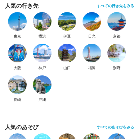
人気の行き先
すべての行き先をみる
東京
横浜
伊豆
日光
京都
大阪
神戸
山口
福岡
別府
長崎
沖縄
人気のあそび
すべてのあそびをみる