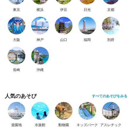
東京
横浜
伊豆
日光
京都
大阪
神戸
山口
福岡
別府
長崎
沖縄
人気のあそび
すべてのあそびをみる
遊園地
水族館
動物園
キッズパーク
アスレチック