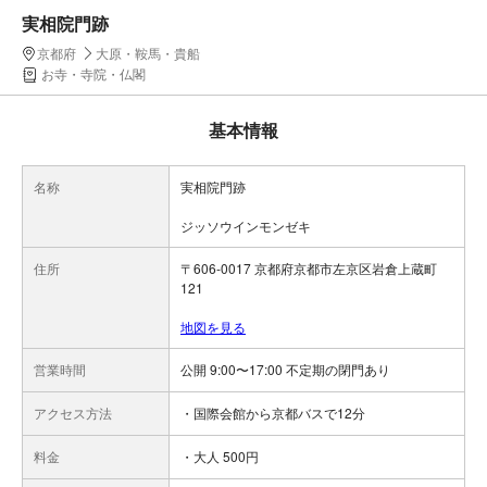
実相院門跡
京都府
大原・鞍馬・貴船
お寺・寺院・仏閣
基本情報
名称
実相院門跡
ジッソウインモンゼキ
住所
〒606-0017 京都府京都市左京区岩倉上蔵町
121
地図を見る
営業時間
公開 9:00〜17:00 不定期の閉門あり
アクセス方法
・国際会館から京都バスで12分
料金
・大人 500円