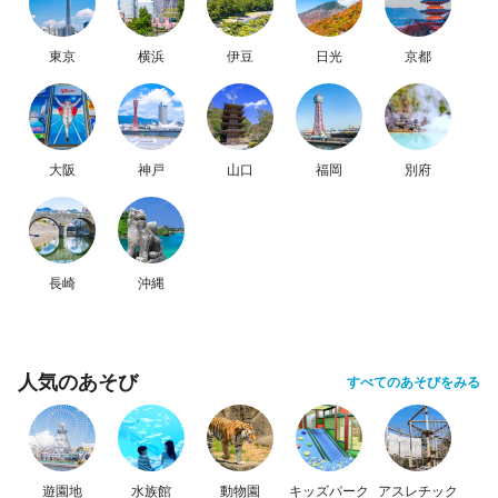
東京
横浜
伊豆
日光
京都
大阪
神戸
山口
福岡
別府
長崎
沖縄
人気のあそび
すべてのあそびをみる
遊園地
水族館
動物園
キッズパーク
アスレチック