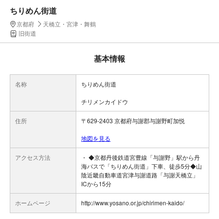
ちりめん街道
京都府
天橋立・宮津・舞鶴
旧街道
基本情報
名称
ちりめん街道
チリメンカイドウ
住所
〒629-2403 京都府与謝郡与謝野町加悦
地図を見る
アクセス方法
・ ◆京都丹後鉄道宮豊線「与謝野」駅から丹
海バスで「ちりめん街道」下車、徒歩5分◆山
陰近畿自動車道宮津与謝道路「与謝天橋立」
ICから15分
ホームページ
http://www.yosano.or.jp/chirimen-kaido/