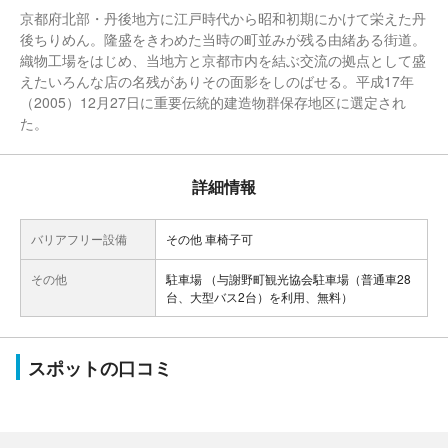
京都府北部・丹後地方に江戸時代から昭和初期にかけて栄えた丹
後ちりめん。隆盛をきわめた当時の町並みが残る由緒ある街道。
織物工場をはじめ、当地方と京都市内を結ぶ交流の拠点として盛
えたいろんな店の名残がありその面影をしのばせる。平成17年
（2005）12月27日に重要伝統的建造物群保存地区に選定され
た。
詳細情報
バリアフリー設備
その他 車椅子可
その他
駐車場 （与謝野町観光協会駐車場（普通車28
台、大型バス2台）を利用、無料）
スポットの口コミ