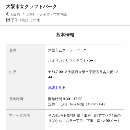
大阪市立クラフトパーク
大阪府
上本町・天王寺・市内南部
手作り雑貨 その他
基本情報
名称
大阪市立クラフトパーク
オオサカシリツクラフトパーク
住所
〒547-0012 大阪府大阪市平野区長吉六反1-8-
44
地図を見る
営業時間
開館時間 9:30～17:00
定休日（火） 年末年始（12/28?1/4）
アクセス方法
その他 地下鉄谷町線「出戸」駅で市バス1番の
りばから「六反一丁目」下車 南へ400メート
ル