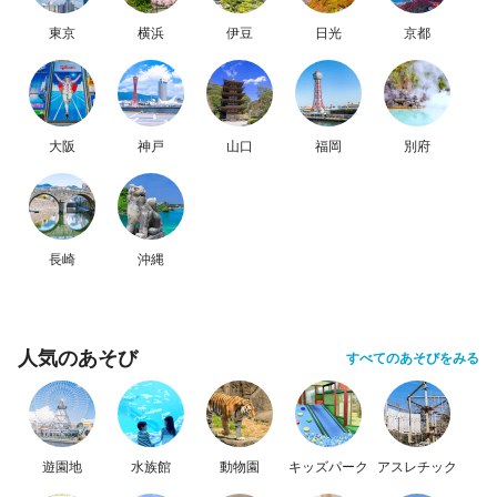
東京
横浜
伊豆
日光
京都
大阪
神戸
山口
福岡
別府
長崎
沖縄
人気のあそび
すべてのあそびをみる
遊園地
水族館
動物園
キッズパーク
アスレチック