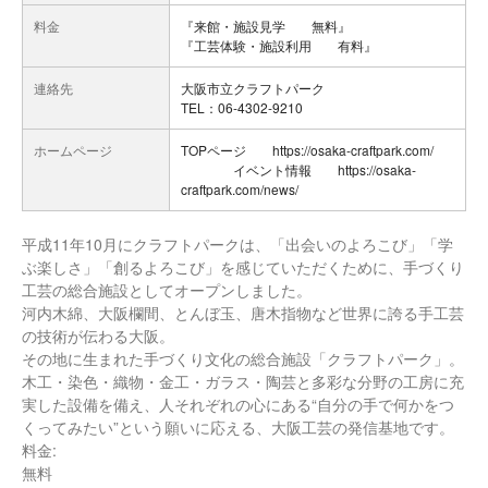
料金
『来館・施設見学 無料』
『工芸体験・施設利用 有料』
連絡先
大阪市立クラフトパーク
TEL：06-4302-9210
ホームページ
TOPページ https://osaka-craftpark.com/
イベント情報 https://osaka-
craftpark.com/news/
平成11年10月にクラフトパークは、「出会いのよろこび」「学
ぶ楽しさ」「創るよろこび」を感じていただくために、手づくり
工芸の総合施設としてオープンしました。
河内木綿、大阪欄間、とんぼ玉、唐木指物など世界に誇る手工芸
の技術が伝わる大阪。
その地に生まれた手づくり文化の総合施設「クラフトパーク」。
木工・染色・織物・金工・ガラス・陶芸と多彩な分野の工房に充
実した設備を備え、人それぞれの心にある“自分の手で何かをつ
くってみたい”という願いに応える、大阪工芸の発信基地です。
料金:
無料