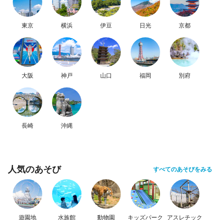
東京
横浜
伊豆
日光
京都
大阪
神戸
山口
福岡
別府
長崎
沖縄
人気のあそび
すべてのあそびをみる
遊園地
水族館
動物園
キッズパーク
アスレチック