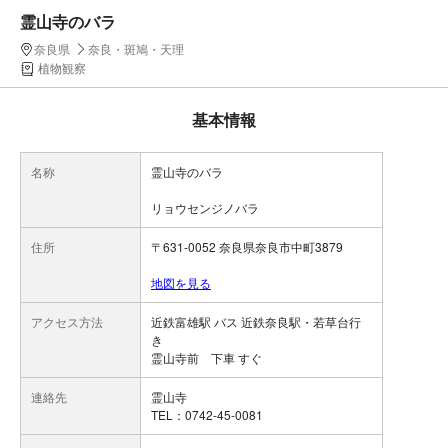
霊山寺のバラ
奈良県
奈良・斑鳩・天理
植物観察
基本情報
名称
霊山寺のバラ
リョウセンジノバラ
住所
〒631-0052 奈良県奈良市中町3879
地図を見る
アクセス方法
近鉄富雄駅 バス 近鉄奈良駅・若草台行
き
霊山寺前 下車 すぐ
連絡先
霊山寺
TEL：0742-45-0081