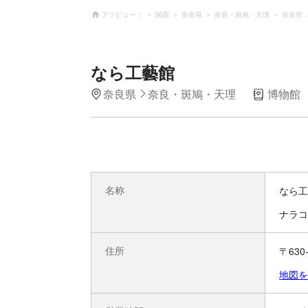
アソビュー！
関西
奈良県
奈良・斑鳩・天理
奈良市
なら工藝館
奈良県
奈良・斑鳩・天理
博物館
名称
なら工
ナラコ
住所
〒63
地図を