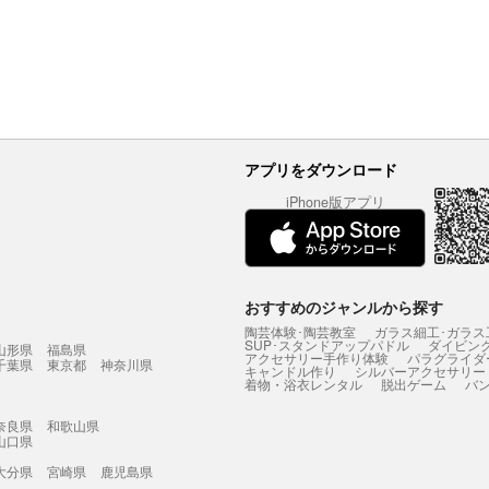
アプリをダウンロード
iPhone版アプリ
おすすめのジャンルから探す
陶芸体験･陶芸教室
ガラス細工･ガラス
SUP･スタンドアップパドル
ダイビン
山形県
福島県
アクセサリー手作り体験
パラグライダ
千葉県
東京都
神奈川県
キャンドル作り
シルバーアクセサリー
着物・浴衣レンタル
脱出ゲーム
バ
奈良県
和歌山県
山口県
大分県
宮崎県
鹿児島県