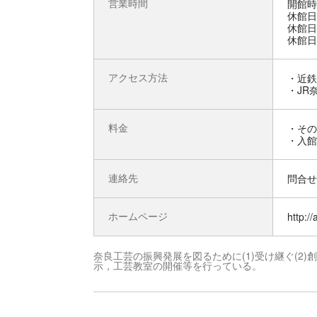
営業時間
開館時間
休館日
休館日
休館日
アクセス方法
・近鉄
・JR
料金
・その
・入館
連絡先
問合せ先
ホームページ
http:/
奈良工芸の振興発展を図るために(1)受け継ぐ(2
示，工芸教室の開催等を行っている。