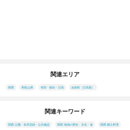
関連エリア
関西
和歌山県
有田・御坊・日高
由良町（日高郡）
関連キーワード
関西 公園・名所旧跡・公共施設
関西 地域の歴史・文化・食
関西 郷土料理