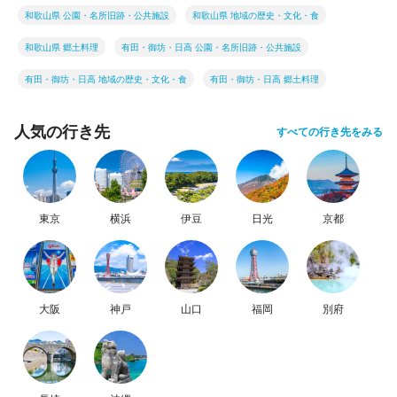
和歌山県 公園・名所旧跡・公共施設
和歌山県 地域の歴史・文化・食
和歌山県 郷土料理
有田・御坊・日高 公園・名所旧跡・公共施設
有田・御坊・日高 地域の歴史・文化・食
有田・御坊・日高 郷土料理
人気の行き先
すべての行き先をみる
東京
横浜
伊豆
日光
京都
大阪
神戸
山口
福岡
別府