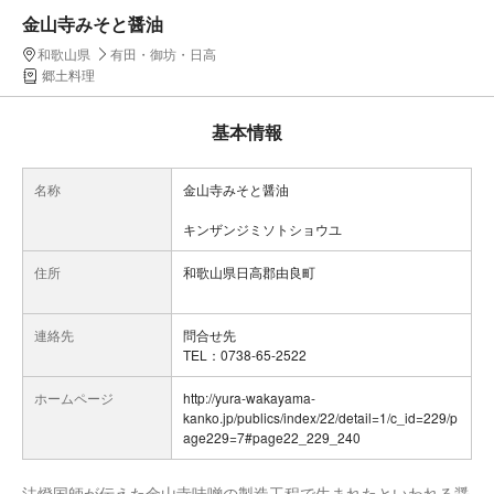
金山寺みそと醤油
和歌山県
有田・御坊・日高
郷土料理
基本情報
名称
金山寺みそと醤油
キンザンジミソトショウユ
住所
和歌山県日高郡由良町
連絡先
問合せ先
TEL：0738-65-2522
ホームページ
http://yura-wakayama-
kanko.jp/publics/index/22/detail=1/c_id=229/p
age229=7#page22_229_240
法燈国師が伝えた金山寺味噌の製造工程で生まれたといわれる醤