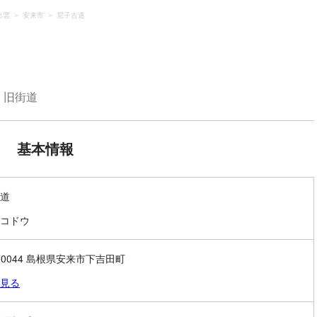
出雲
安来市
尼子古道
旧街道
基本情報
道
コドウ
2-0044 島根県安来市下吉田町
見る