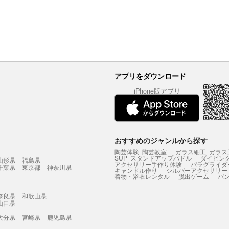
アプリをダウンロード
iPhone版アプリ
おすすめのジャンルから探す
陶芸体験･陶芸教室
ガラス細工･ガラス
SUP･スタンドアップパドル
ダイビン
山形県
福島県
アクセサリー手作り体験
パラグライダ
千葉県
東京都
神奈川県
キャンドル作り
シルバーアクセサリー
着物・浴衣レンタル
脱出ゲーム
バ
奈良県
和歌山県
山口県
大分県
宮崎県
鹿児島県