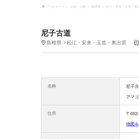
アソビュー！
山陰・山陽
島根県
松江・安来・玉造・奥
尼子古道
島根県
松江・安来・玉造・奥出雲
名称
尼子古
アマゴ
住所
〒69
地図を