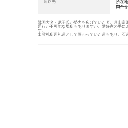
連絡先
所在地 
問合せ先
戦国大名・尼子氏が勢力を広げていた頃、月山富
通行が不可能な場所もありますが、愛好家の手に
す。
出雲札所巡礼道として賑わっていた道もあり、石