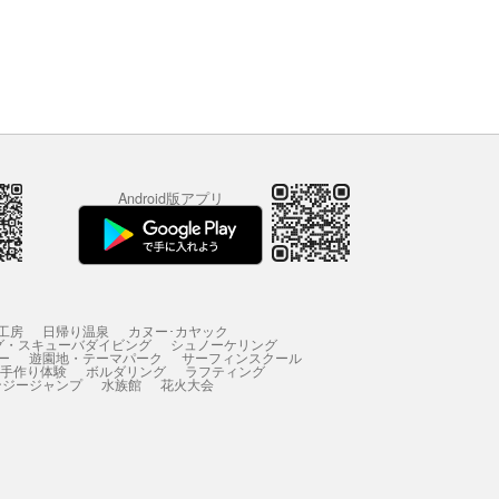
Android版アプリ
工房
日帰り温泉
カヌー･カヤック
グ・スキューバダイビング
シュノーケリング
ー
遊園地・テーマパーク
サーフィンスクール
 手作り体験
ボルダリング
ラフティング
ンジージャンプ
水族館
花火大会