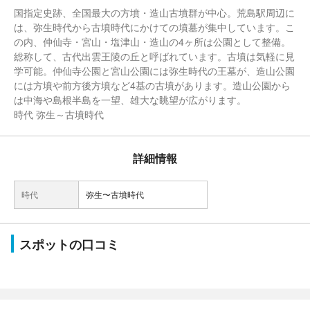
国指定史跡、全国最大の方墳・造山古墳群が中心。荒島駅周辺に
は、弥生時代から古墳時代にかけての墳墓が集中しています。こ
の内、仲仙寺・宮山・塩津山・造山の4ヶ所は公園として整備。
総称して、古代出雲王陵の丘と呼ばれています。古墳は気軽に見
学可能。仲仙寺公園と宮山公園には弥生時代の王墓が、造山公園
には方墳や前方後方墳など4基の古墳があります。造山公園から
は中海や島根半島を一望、雄大な眺望が広がります。
時代 弥生～古墳時代
詳細情報
時代
弥生〜古墳時代
スポットの口コミ