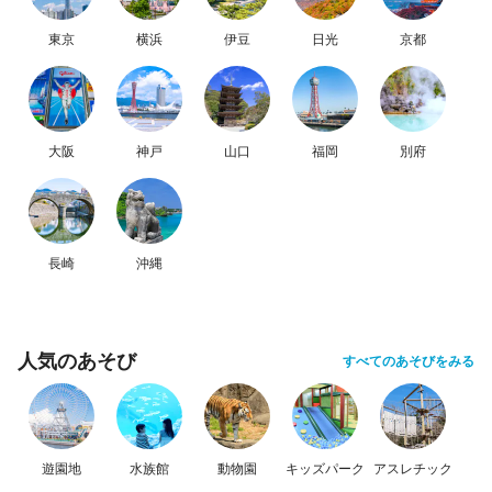
東京
横浜
伊豆
日光
京都
大阪
神戸
山口
福岡
別府
長崎
沖縄
人気のあそび
すべてのあそびをみる
遊園地
水族館
動物園
キッズパーク
アスレチック