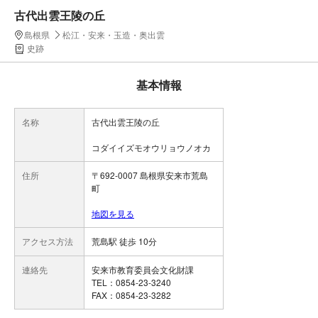
古代出雲王陵の丘
島根県
松江・安来・玉造・奥出雲
史跡
基本情報
名称
古代出雲王陵の丘
コダイイズモオウリョウノオカ
住所
〒692-0007 島根県安来市荒島
町
地図を見る
アクセス方法
荒島駅 徒歩 10分
連絡先
安来市教育委員会文化財課
TEL：0854-23-3240
FAX：0854-23-3282