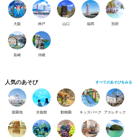
大阪
神戸
山口
福岡
別府
長崎
沖縄
人気のあそび
すべてのあそびをみる
遊園地
水族館
動物園
キッズパーク
アスレチック