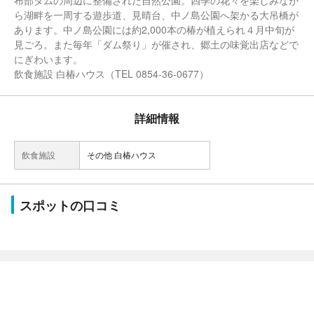
布部ダムの周辺に整備された自然公園。四季の花々を楽しみなが
ら湖畔を一周する遊歩道、見晴台、中ノ島公園へ架かる大吊橋が
あります。中ノ島公園には約2,000本の椿が植えられ４月中旬が
見ごろ。また毎年「ダム祭り」が催され、郷土の味覚出店などで
にぎわいます。
飲食施設 白椿ハウス（TEL 0854-36-0677）
詳細情報
飲食施設
その他 白椿ハウス
スポットの口コミ