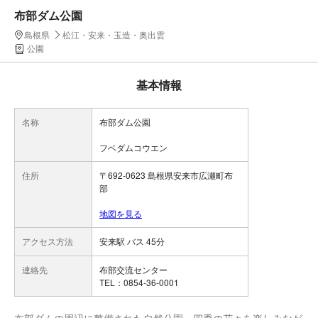
布部ダム公園
島根県
松江・安来・玉造・奥出雲
公園
基本情報
名称
布部ダム公園
フベダムコウエン
住所
〒692-0623 島根県安来市広瀬町布
部
地図を見る
アクセス方法
安来駅 バス 45分
連絡先
布部交流センター
TEL：0854-36-0001