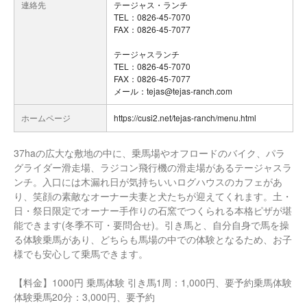
連絡先
テージャス・ランチ
TEL：0826-45-7070
FAX：0826-45-7077
テージャスランチ
TEL：0826-45-7070
FAX：0826-45-7077
メール：tejas@tejas-ranch.com
ホームページ
https://cusi2.net/tejas-ranch/menu.html
37haの広大な敷地の中に、乗馬場やオフロードのバイク、パラ
グライダー滑走場、ラジコン飛行機の滑走場があるテージャスラ
ンチ。入口には木漏れ日が気持ちいいログハウスのカフェがあ
り、笑顔の素敵なオーナー夫妻と犬たちが迎えてくれます。土・
日・祭日限定でオーナー手作りの石窯でつくられる本格ピザが堪
能できます(冬季不可・要問合せ)。引き馬と、自分自身で馬を操
る体験乗馬があり、どちらも馬場の中での体験となるため、お子
様でも安心して乗馬できます。
【料金】1000円 乗馬体験 引き馬1周：1,000円、要予約乗馬体験
体験乗馬20分：3,000円、要予約