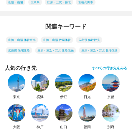
山陰・山陽
広島県
庄原・三次・芸北
安芸高田市
関連キーワード
山陰・山陽 体験観光
山陰・山陽 牧場体験
広島県 体験観光
広島県 牧場体験
庄原・三次・芸北 体験観光
庄原・三次・芸北 牧場体験
人気の行き先
すべての行き先をみる
東京
横浜
伊豆
日光
京都
大阪
神戸
山口
福岡
別府