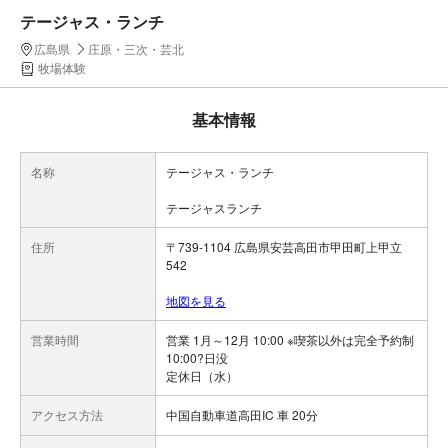
テージャス・ランチ
広島県
庄原・三次・芸北
牧場体験
基本情報
名称
テージャス・ランチ
テージャスランチ
住所
〒739-1104 広島県安芸高田市甲田町上甲立
542
地図を見る
営業時間
営業 1月～12月 10:00 ※喫茶以外は完全予約制
10:00?日没
定休日（水）
アクセス方法
中国自動車道高田IC 車 20分