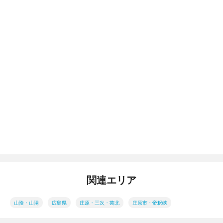
関連エリア
山陰・山陽
広島県
庄原・三次・芸北
庄原市・帝釈峡