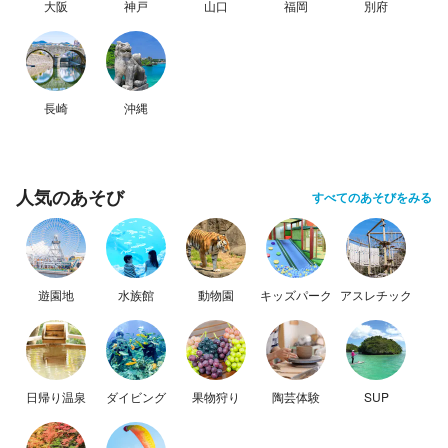
大阪
神戸
山口
福岡
別府
長崎
沖縄
人気のあそび
すべてのあそびをみる
遊園地
水族館
動物園
キッズパーク
アスレチック
日帰り温泉
ダイビング
果物狩り
陶芸体験
SUP