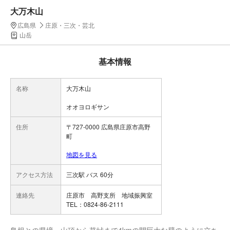
大万木山
広島県
庄原・三次・芸北
山岳
基本情報
名称
大万木山
オオヨロギサン
住所
〒727-0000 広島県庄原市高野
町
地図を見る
アクセス方法
三次駅 バス 60分
連絡先
庄原市 高野支所 地域振興室
TEL：0824-86-2111