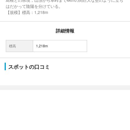
島根との県境，山頂から草峠まで4kmの間巨大な壁のように立ち
はだかって陰陽を分けている。
【規模】標高：1,218m
詳細情報
標高
1,218m
スポットの口コミ