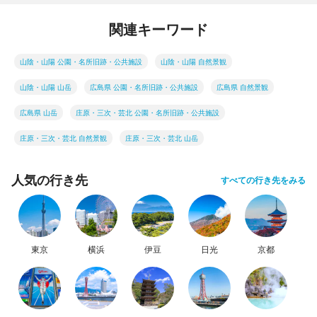
関連キーワード
山陰・山陽 公園・名所旧跡・公共施設
山陰・山陽 自然景観
山陰・山陽 山岳
広島県 公園・名所旧跡・公共施設
広島県 自然景観
広島県 山岳
庄原・三次・芸北 公園・名所旧跡・公共施設
庄原・三次・芸北 自然景観
庄原・三次・芸北 山岳
人気の行き先
すべての行き先をみる
東京
横浜
伊豆
日光
京都