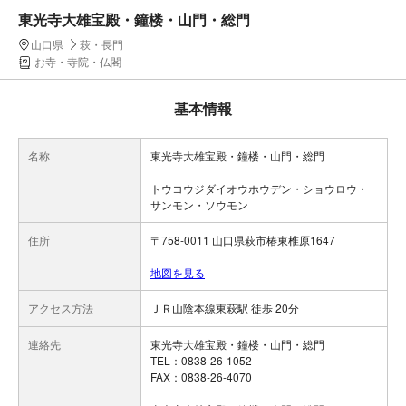
東光寺大雄宝殿・鐘楼・山門・総門
山口県
萩・長門
お寺・寺院・仏閣
基本情報
名称
東光寺大雄宝殿・鐘楼・山門・総門
トウコウジダイオウホウデン・ショウロウ・
サンモン・ソウモン
住所
〒758-0011 山口県萩市椿東椎原1647
地図を見る
アクセス方法
ＪＲ山陰本線東萩駅 徒歩 20分
連絡先
東光寺大雄宝殿・鐘楼・山門・総門
TEL：0838-26-1052
FAX：0838-26-4070