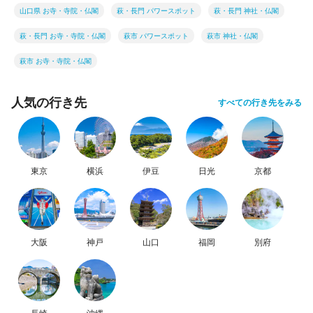
山口県 お寺・寺院・仏閣
萩・長門 パワースポット
萩・長門 神社・仏閣
萩・長門 お寺・寺院・仏閣
萩市 パワースポット
萩市 神社・仏閣
萩市 お寺・寺院・仏閣
人気の行き先
すべての行き先をみる
東京
横浜
伊豆
日光
京都
大阪
神戸
山口
福岡
別府
長崎
沖縄