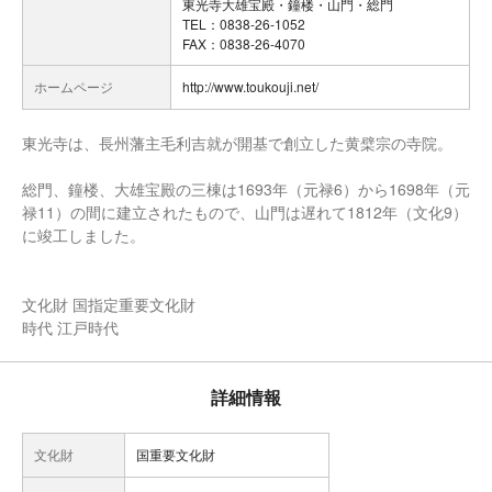
東光寺大雄宝殿・鐘楼・山門・総門
TEL：0838-26-1052
FAX：0838-26-4070
ホームページ
http://www.toukouji.net/
東光寺は、長州藩主毛利吉就が開基で創立した黄檗宗の寺院。
総門、鐘楼、大雄宝殿の三棟は1693年（元禄6）から1698年（元
禄11）の間に建立されたもので、山門は遅れて1812年（文化9）
に竣工しました。
文化財 国指定重要文化財
時代 江戸時代
詳細情報
文化財
国重要文化財