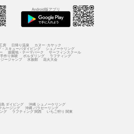
Android版アプリ
工房
日帰り温泉
カヌー･カヤック
グ・スキューバダイビング
シュノーケリング
ー
遊園地・テーマパーク
サーフィンスクール
 手作り体験
ボルダリング
ラフティング
ンジージャンプ
水族館
花火大会
垣島 ダイビング
沖縄 シュノーケリング
 クルージング
沖縄 パラセーリング
ィング
ラフティング 関西
いちご狩り 関東