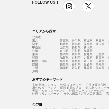
FOLLOW US！
instagram
x
エリアから探す
北海道
東北
青森県
岩手県
宮城県
秋田県
関東
栃木県
群馬県
茨城県
埼玉県
甲信越
山梨県
長野県
新潟県
北陸
富山県
石川県
福井県
東海
静岡県
岐阜県
愛知県
三重県
関西
滋賀県
京都府
大阪府
兵庫県
山陰・山陽
鳥取県
島根県
岡山県
広島県
四国
徳島県
香川県
愛媛県
高知県
九州
福岡県
佐賀県
長崎県
熊本県
沖縄
おすすめキーワード
京都 着物レンタル
沖縄 ダイビング
日帰り温泉 関東
屋久島 ダイビング
関西 日帰り温泉
石垣島 シュノー
天草 イルカウォッチング
沖縄 ホエールウォッチング
沖縄 マリンスポーツ
ガラス細工・ガラス工房 東京
宮
その他