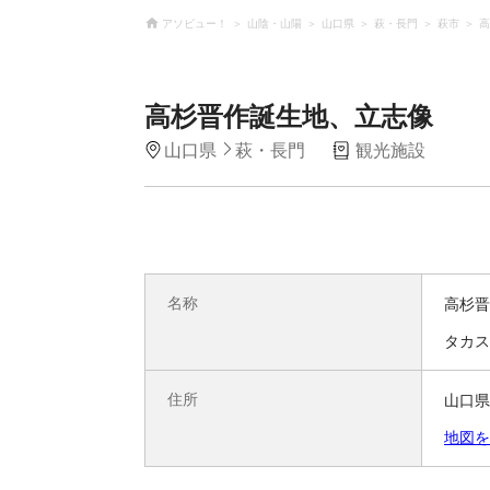
アソビュー！
山陰・山陽
山口県
萩・長門
萩市
高
高杉晋作誕生地、立志像
山口県
萩・長門
観光施設
名称
高杉晋
タカス
住所
山口県
地図を