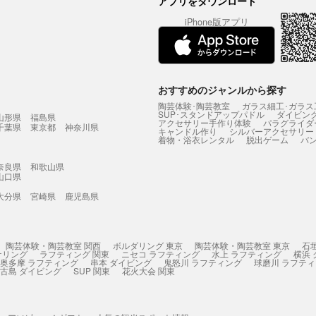
アプリをダウンロード
iPhone版アプリ
おすすめのジャンルから探す
陶芸体験･陶芸教室
ガラス細工･ガラス
SUP･スタンドアップパドル
ダイビン
山形県
福島県
アクセサリー手作り体験
パラグライダ
千葉県
東京都
神奈川県
キャンドル作り
シルバーアクセサリー
着物・浴衣レンタル
脱出ゲーム
バ
奈良県
和歌山県
山口県
大分県
宮崎県
鹿児島県
陶芸体験・陶芸教室 関西
ボルダリング 東京
陶芸体験・陶芸教室 東京
石
ケリング
ラフティング 関東
ニセコ ラフティング
水上 ラフティング
横浜
奥多摩 ラフティング
串本 ダイビング
鬼怒川 ラフティング
球磨川 ラフテ
古島 ダイビング
SUP 関東
花火大会 関東