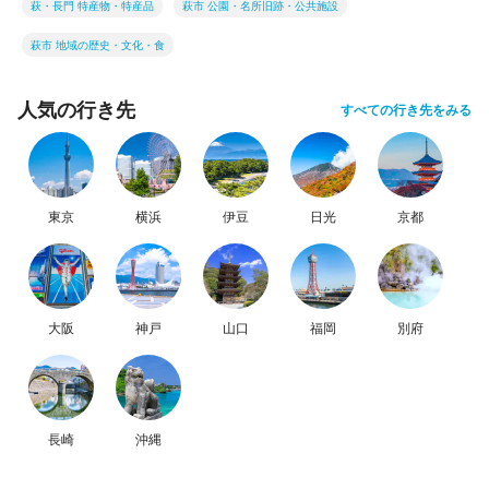
萩・長門 特産物・特産品
萩市 公園・名所旧跡・公共施設
萩市 地域の歴史・文化・食
人気の行き先
すべての行き先をみる
東京
横浜
伊豆
日光
京都
大阪
神戸
山口
福岡
別府
長崎
沖縄