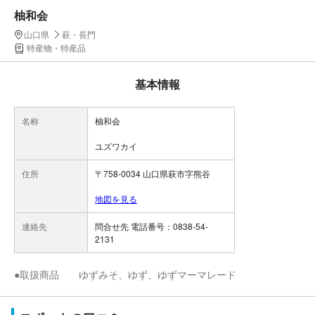
柚和会
山口県
萩・長門
特産物・特産品
基本情報
名称
柚和会
ユズワカイ
住所
〒758-0034 山口県萩市字熊谷
地図を見る
連絡先
問合せ先 電話番号：0838-54-
2131
●取扱商品 ゆずみそ、ゆず、ゆずマーマレード