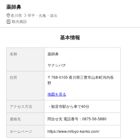
薬師鼻
香川県
琴平・丸亀・坂出
観光施設
基本情報
名称
薬師鼻
ヤクシバナ
住所
〒768-0105 香川県三豊市山本町河内長
野
地図を見る
アクセス方法
・観音寺駅から車で40分
連絡先
問合せ先 電話番号：0875-56-5880
ホームページ
https://www.mitoyo-kanko.com/