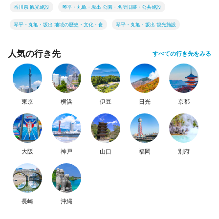
香川県 観光施設
琴平・丸亀・坂出 公園・名所旧跡・公共施設
琴平・丸亀・坂出 地域の歴史・文化・食
琴平・丸亀・坂出 観光施設
人気の行き先
すべての行き先をみる
東京
横浜
伊豆
日光
京都
大阪
神戸
山口
福岡
別府
長崎
沖縄