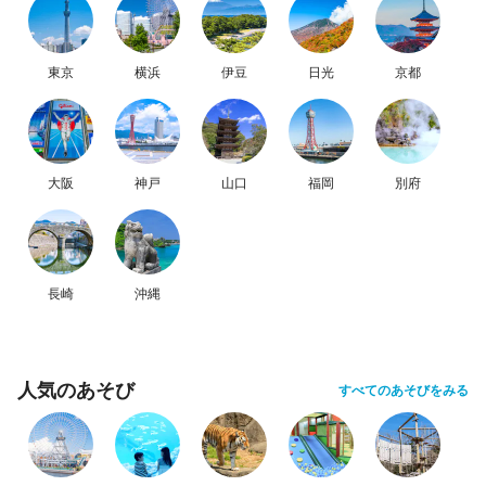
東京
横浜
伊豆
日光
京都
大阪
神戸
山口
福岡
別府
長崎
沖縄
人気のあそび
すべてのあそびをみる