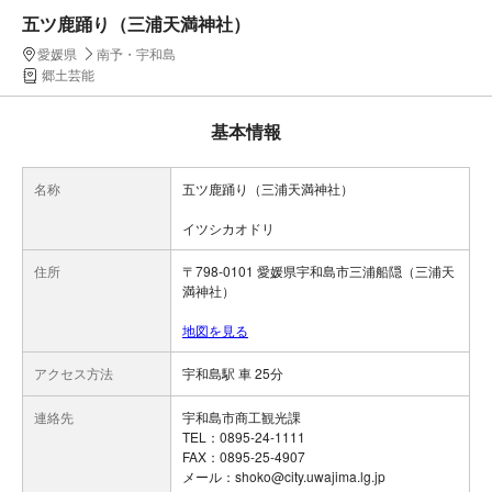
五ツ鹿踊り（三浦天満神社）
愛媛県
南予・宇和島
郷土芸能
基本情報
名称
五ツ鹿踊り（三浦天満神社）
イツシカオドリ
住所
〒798-0101 愛媛県宇和島市三浦船隠（三浦天
満神社）
地図を見る
アクセス方法
宇和島駅 車 25分
連絡先
宇和島市商工観光課
TEL：0895-24-1111
FAX：0895-25-4907
メール：shoko@city.uwajima.lg.jp