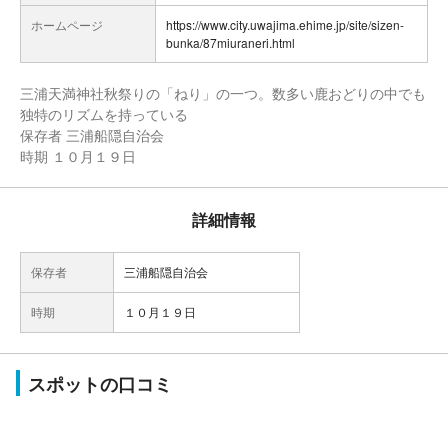
ホームページ
https://www.city.uwajima.ehime.jp/site/sizen-
bunka/87miuraneri.html
三浦天満神社秋祭りの「ねり」の一つ。数多い鹿おどりの中でも
独特のリズムを持っている
保存者 三浦船隠自治会
時期 １０月１９日
詳細情報
保存者
三浦船隠自治会
時期
１０月１９日
スポットの口コミ