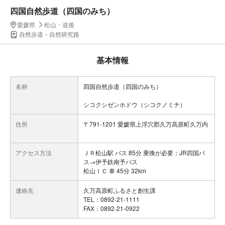
四国自然歩道（四国のみち）
愛媛県
松山・道後
自然歩道・自然研究路
基本情報
名称
四国自然歩道（四国のみち）
シコクシゼンホドウ（シコクノミチ）
住所
〒791-1201 愛媛県上浮穴郡久万高原町久万内
アクセス方法
ＪＲ松山駅 バス 85分 乗換が必要：JR四国バ
ス→伊予鉄南予バス
松山ＩＣ 車 45分 32km
連絡先
久万高原町ふるさと創生課
TEL：0892-21-1111
FAX：0892-21-0922