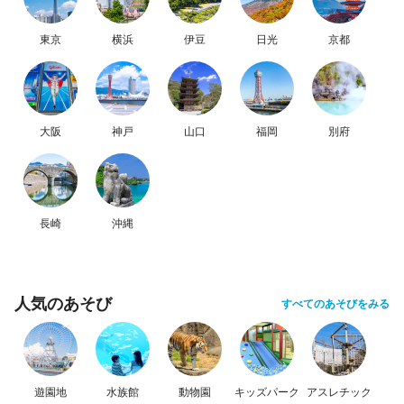
東京
横浜
伊豆
日光
京都
大阪
神戸
山口
福岡
別府
長崎
沖縄
人気のあそび
すべてのあそびをみる
遊園地
水族館
動物園
キッズパーク
アスレチック