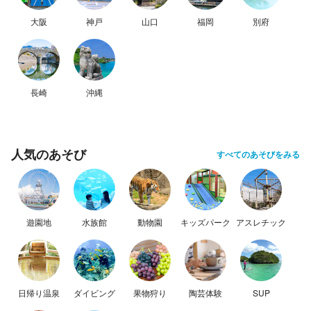
大阪
神戸
山口
福岡
別府
長崎
沖縄
人気のあそび
すべてのあそびをみる
遊園地
水族館
動物園
キッズパーク
アスレチック
日帰り温泉
ダイビング
果物狩り
陶芸体験
SUP