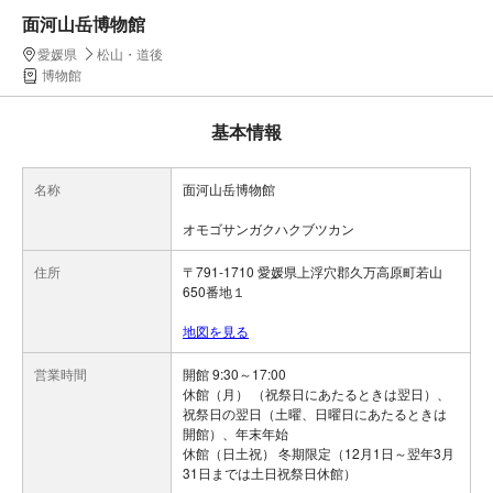
面河山岳博物館
愛媛県
松山・道後
博物館
基本情報
名称
面河山岳博物館
オモゴサンガクハクブツカン
住所
〒791-1710 愛媛県上浮穴郡久万高原町若山
650番地１
地図を見る
営業時間
開館 9:30～17:00
休館（月） （祝祭日にあたるときは翌日）、
祝祭日の翌日（土曜、日曜日にあたるときは
開館）、年末年始
休館（日土祝） 冬期限定（12月1日～翌年3月
31日までは土日祝祭日休館）