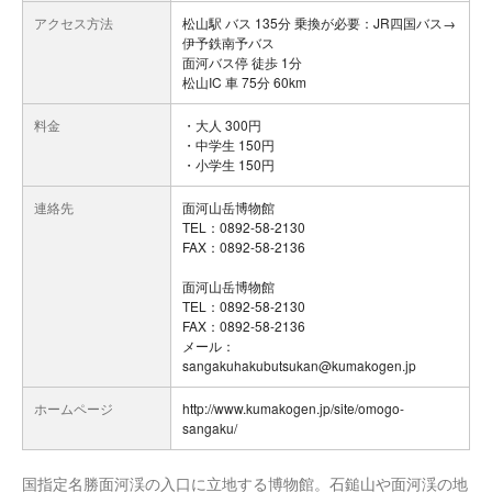
アクセス方法
松山駅 バス 135分 乗換が必要：JR四国バス→
伊予鉄南予バス
面河バス停 徒歩 1分
松山IC 車 75分 60km
料金
・大人 300円
・中学生 150円
・小学生 150円
連絡先
面河山岳博物館
TEL：0892-58-2130
FAX：0892-58-2136
面河山岳博物館
TEL：0892-58-2130
FAX：0892-58-2136
メール：
sangakuhakubutsukan@kumakogen.jp
ホームページ
http://www.kumakogen.jp/site/omogo-
sangaku/
国指定名勝面河渓の入口に立地する博物館。石鎚山や面河渓の地