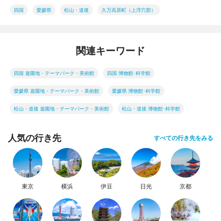
四国
愛媛県
松山・道後
久万高原町（上浮穴郡）
関連キーワード
四国 遊園地・テーマパーク・美術館
四国 博物館･科学館
愛媛県 遊園地・テーマパーク・美術館
愛媛県 博物館･科学館
松山・道後 遊園地・テーマパーク・美術館
松山・道後 博物館･科学館
人気の行き先
すべての行き先をみる
東京
横浜
伊豆
日光
京都