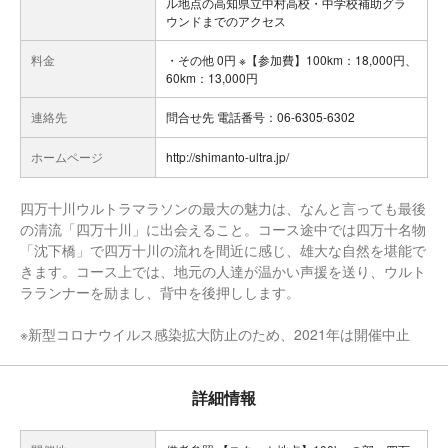
ル地点の高知県立中村高校・中学校補助グラ
ウンドまでのアクセス
料金
・その他 0円 ※【参加費】100km：18,000円、
60km：13,000円
連絡先
問合せ先 電話番号：06-6305-6302
ホームページ
http://shimanto-ultra.jp/
四万十川ウルトラマラソンの最大の魅力は、なんと言っても最後
の清流「四万十川」に出会えること。コース途中では四万十名物
「沈下橋」で四万十川の流れを間近に感じ、雄大な自然を堪能で
きます。コース上では、地元の人達が温かい声援を送り、ウルト
ラランナーを励まし、背中を後押しします。
※新型コロナウイルス感染拡大防止のため、2021年は開催中止
詳細情報