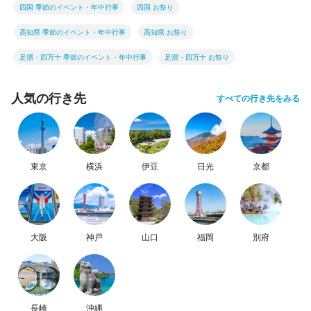
四国 季節のイベント・年中行事
四国 お祭り
高知県 季節のイベント・年中行事
高知県 お祭り
足摺・四万十 季節のイベント・年中行事
足摺・四万十 お祭り
人気の行き先
すべての行き先をみる
東京
横浜
伊豆
日光
京都
大阪
神戸
山口
福岡
別府
長崎
沖縄