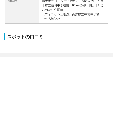
開催地
備考参照 【スタート地点】100kmの部：四万
十市立蕨岡中学校前、60kmの部：四万十町こ
いのぼり公園前
【フィニッシュ地点】高知県立中村中学校・
中村高等学校
スポットの口コミ