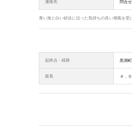
連絡先
問合せ先
青い海と白い砂浜に沿った気持ちの良い潮風を受
起終点・経路
黒潮町
延長
４．０