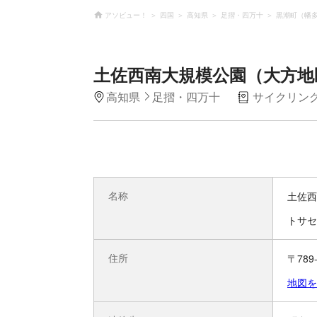
アソビュー！
四国
高知県
足摺・四万十
黒潮町（幡
土佐西南大規模公園（大方
高知県
足摺・四万十
サイクリン
名称
土佐西
トサセ
住所
〒78
地図を