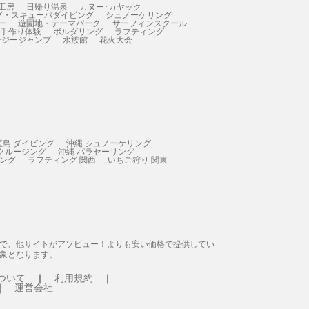
工房
日帰り温泉
カヌー･カヤック
グ・スキューバダイビング
シュノーケリング
ー
遊園地・テーマパーク
サーフィンスクール
 手作り体験
ボルダリング
ラフティング
ンジージャンプ
水族館
花火大会
垣島 ダイビング
沖縄 シュノーケリング
 クルージング
沖縄 パラセーリング
ィング
ラフティング 関西
いちご狩り 関東
態で、他サイトがアソビュー！よりも安い価格で提供してい
象となります。
ついて
利用規約
運営会社