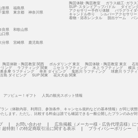
陶芸体験･陶芸教室
ガラス細工･ガラス
SUP･スタンドアップパドル
ダイビン
山形県
福島県
アクセサリー手作り体験
パラグライダ
千葉県
東京都
神奈川県
キャンドル作り
シルバーアクセサリー
着物・浴衣レンタル
脱出ゲーム
バ
奈良県
和歌山県
山口県
大分県
宮崎県
鹿児島県
陶芸体験・陶芸教室 関西
ボルダリング 東京
陶芸体験・陶芸教室 東京
石
ケリング
ラフティング 関東
ニセコ ラフティング
水上 ラフティング
横浜
奥多摩 ラフティング
串本 ダイビング
鬼怒川 ラフティング
球磨川 ラフテ
古島 ダイビング
SUP 関東
花火大会 関東
アソビュー！ギフト
人気の観光スポット情報
プラン（体験内容、利用日、参加条件、キャンセル規約などの基本情報）が同じ状
いたします。ただし、比較する料金は誰でも確認できる一般公開したプランのみが対
プ
お問い合わせ
広告掲載（メーカー様・広告代理店様）に
！超特割！の特定商取引法に関する表示
プライバシーポリシー