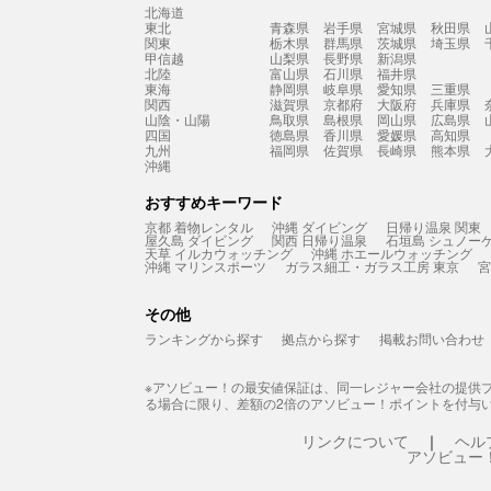
北海道
東北
青森県
岩手県
宮城県
秋田県
関東
栃木県
群馬県
茨城県
埼玉県
甲信越
山梨県
長野県
新潟県
北陸
富山県
石川県
福井県
東海
静岡県
岐阜県
愛知県
三重県
関西
滋賀県
京都府
大阪府
兵庫県
山陰・山陽
鳥取県
島根県
岡山県
広島県
四国
徳島県
香川県
愛媛県
高知県
九州
福岡県
佐賀県
長崎県
熊本県
沖縄
おすすめキーワード
京都 着物レンタル
沖縄 ダイビング
日帰り温泉 関東
屋久島 ダイビング
関西 日帰り温泉
石垣島 シュノー
天草 イルカウォッチング
沖縄 ホエールウォッチング
沖縄 マリンスポーツ
ガラス細工・ガラス工房 東京
宮
その他
ランキングから探す
拠点から探す
掲載お問い合わせ
※アソビュー！の最安値保証は、同一レジャー会社の提供
る場合に限り、差額の2倍のアソビュー！ポイントを付与
リンクについて
ヘル
アソビュー