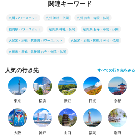
関連キーワード
九州 パワースポット
九州 神社・仏閣
九州 お寺・寺院・仏閣
福岡県 パワースポット
福岡県 神社・仏閣
福岡県 お寺・寺院・仏閣
久留米・原鶴・筑後川 パワースポット
久留米・原鶴・筑後川 神社・仏閣
久留米・原鶴・筑後川 お寺・寺院・仏閣
人気の行き先
すべての行き先をみる
東京
横浜
伊豆
日光
京都
大阪
神戸
山口
福岡
別府