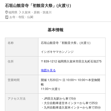
石垣山観音寺「初観音大祭」(火渡り)
福岡県
久留米・原鶴・筑後川
お寺・寺院・仏閣
基本情報
名称
石垣山観音寺「初観音大祭」(火渡り)
イシガキヤマカンノンジ
住所
〒839-1212 福岡県久留米市田主丸町石垣275
地図を見る
営業時間
開催 1月20日〜 日 10:00〜 10:00〜本堂御開
帳
11:00〜火渡り
アクセス方法
・JR田主丸駅から車で5分
・大分自動車道甘木インターから車で25分
・九州自動車道久留米インターから車で35分