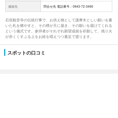
連絡先
問合せ先 電話番号：0943-72-3490
石垣観音寺の伝統行事で、お供え物として護摩木としい願いを書
いた札を燃やすと、その煙が天に届き、その願いを届けてくれる
という儀式です。参拝者がそれぞれ願望成就を祈願して、残り火
が赤くくすぶる上をお経を唱えつつ素足で渡ります。
スポットの口コミ