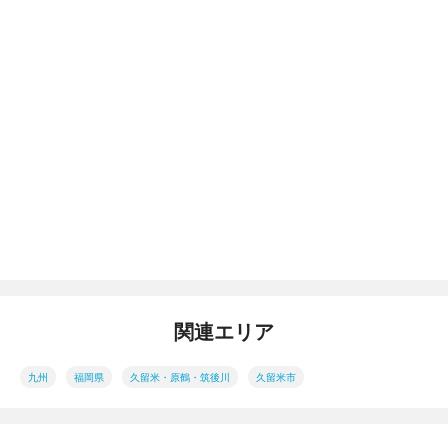
関連エリア
九州
福岡県
久留米・原鶴・筑後川
久留米市