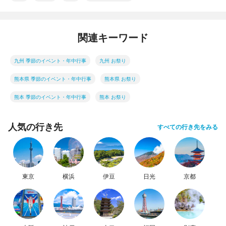
関連キーワード
九州 季節のイベント・年中行事
九州 お祭り
熊本県 季節のイベント・年中行事
熊本県 お祭り
熊本 季節のイベント・年中行事
熊本 お祭り
人気の行き先
すべての行き先をみる
東京
横浜
伊豆
日光
京都