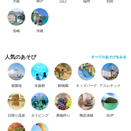
大阪
神戸
山口
福岡
別府
長崎
沖縄
人気のあそび
すべてのあそびをみる
遊園地
水族館
動物園
キッズパーク
アスレチック
日帰り温泉
ダイビング
果物狩り
陶芸体験
SUP