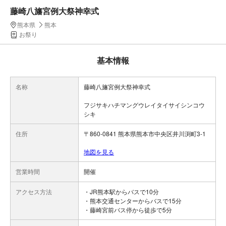
藤崎八旛宮例大祭神幸式
熊本県
熊本
お祭り
基本情報
名称
藤崎八旛宮例大祭神幸式
フジサキハチマングウレイタイサイシンコウ
シキ
住所
〒860-0841 熊本県熊本市中央区井川渕町3-1
地図を見る
営業時間
開催
アクセス方法
・JR熊本駅からバスで10分
・熊本交通センターからバスで15分
・藤崎宮前バス停から徒歩で5分