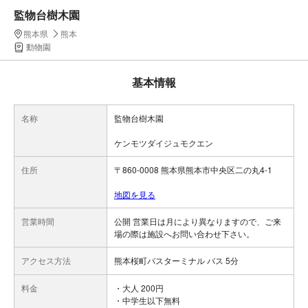
監物台樹木園
熊本県
熊本
動物園
基本情報
名称
監物台樹木園
ケンモツダイジュモクエン
住所
〒860-0008 熊本県熊本市中央区二の丸4-1
地図を見る
営業時間
公開 営業日は月により異なりますので、ご来
場の際は施設へお問い合わせ下さい。
アクセス方法
熊本桜町バスターミナル バス 5分
料金
・大人 200円
・中学生以下無料