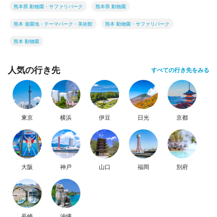
熊本県 動物園・サファリパーク
熊本県 動物園
熊本 遊園地・テーマパーク・美術館
熊本 動物園・サファリパーク
熊本 動物園
人気の行き先
すべての行き先をみる
東京
横浜
伊豆
日光
京都
大阪
神戸
山口
福岡
別府
長崎
沖縄