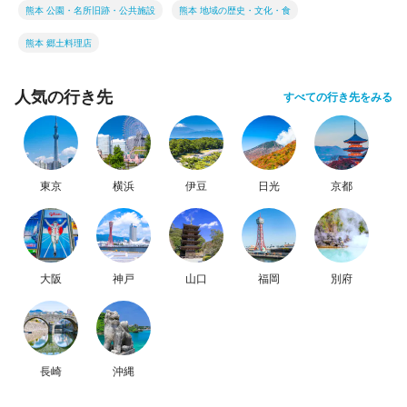
熊本 公園・名所旧跡・公共施設
熊本 地域の歴史・文化・食
熊本 郷土料理店
人気の行き先
すべての行き先をみる
東京
横浜
伊豆
日光
京都
大阪
神戸
山口
福岡
別府
長崎
沖縄