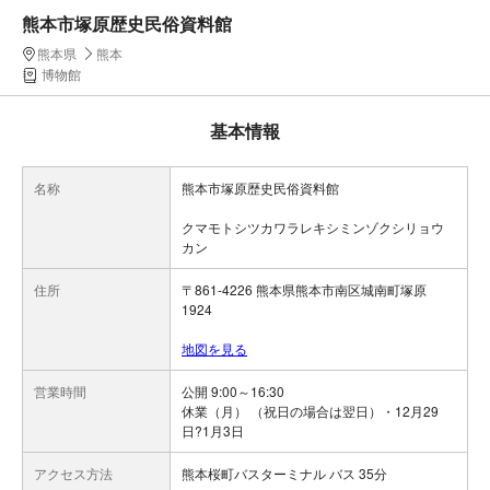
熊本市塚原歴史民俗資料館
熊本県
熊本
博物館
基本情報
名称
熊本市塚原歴史民俗資料館
クマモトシツカワラレキシミンゾクシリョウ
カン
住所
〒861-4226 熊本県熊本市南区城南町塚原
1924
地図を見る
営業時間
公開 9:00～16:30
休業（月） （祝日の場合は翌日）・12月29
日?1月3日
アクセス方法
熊本桜町バスターミナル バス 35分