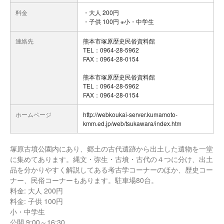
料金
・大人 200円
・子供 100円 ※小・中学生
連絡先
熊本市塚原歴史民俗資料館
TEL：0964-28-5962
FAX：0964-28-0154
熊本市塚原歴史民俗資料館
TEL：0964-28-5962
FAX：0964-28-0154
ホームページ
http://webkoukai-server.kumamoto-
kmm.ed.jp/web/tsukawara/index.htm
塚原古墳公園内にあり、郷土の古代遺跡から出土した遺物を一堂
に集めてあります。縄文・弥生・古墳・古代の４つに分け、出土
品を分かりやすく解説してある考古学コーナーのほか、歴史コー
ナー、民俗コーナーもあります。駐車場80台。
料金: 大人 200円
料金: 子供 100円
小・中学生
公開 9:00～16:30