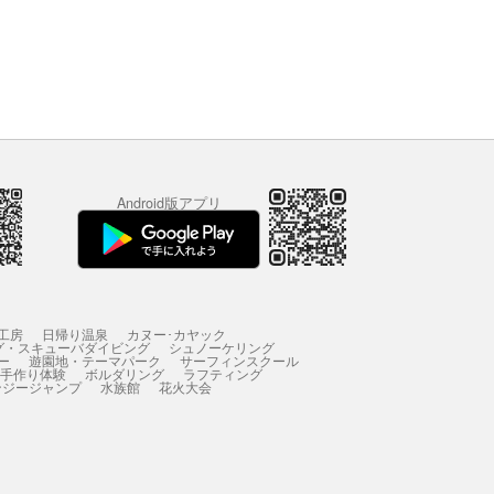
Android版アプリ
工房
日帰り温泉
カヌー･カヤック
グ・スキューバダイビング
シュノーケリング
ー
遊園地・テーマパーク
サーフィンスクール
 手作り体験
ボルダリング
ラフティング
ンジージャンプ
水族館
花火大会