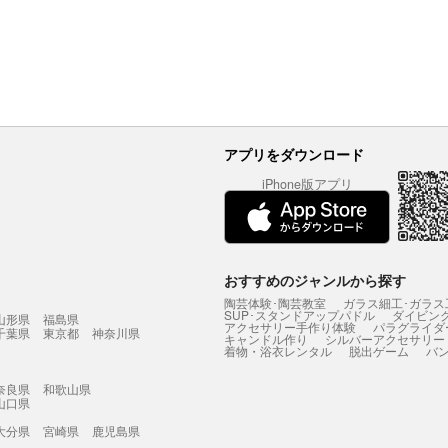
アプリをダウンロード
iPhone版アプリ
おすすめのジャンルから探す
陶芸体験･陶芸教室
ガラス細工･ガラス
SUP･スタンドアップパドル
ダイビン
山形県
福島県
アクセサリー手作り体験
パラグライダ
千葉県
東京都
神奈川県
キャンドル作り
シルバーアクセサリー
着物・浴衣レンタル
脱出ゲーム
バ
奈良県
和歌山県
山口県
大分県
宮崎県
鹿児島県