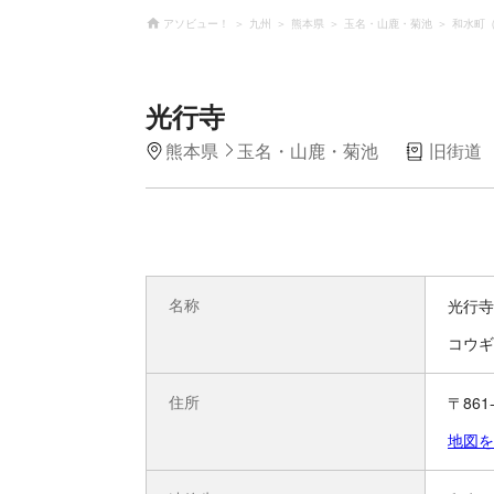
アソビュー！
九州
熊本県
玉名・山鹿・菊池
和水町
光行寺
熊本県
玉名・山鹿・菊池
旧街道
名称
光行寺
コウギ
住所
〒86
地図を