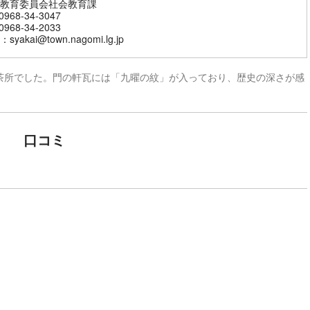
教育委員会社会教育課
968-34-3047
968-34-2033
yakai@town.nagomi.lg.jp
茶所でした。門の軒瓦には「九曜の紋」が入っており、歴史の深さが感
口コミ