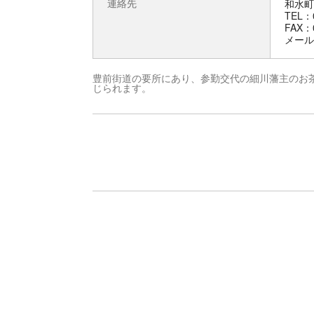
連絡先
和水町
TEL：0
FAX：0
メール：s
豊前街道の要所にあり、参勤交代の細川藩主のお
じられます。