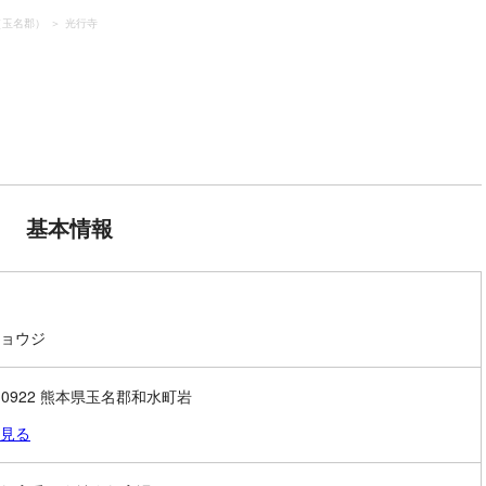
（玉名郡）
光行寺
基本情報
ョウジ
1-0922 熊本県玉名郡和水町岩
見る