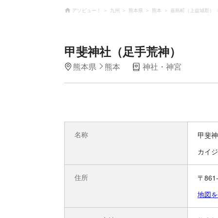
アソビュー！
九州
熊本県
熊本
嘉島町（上益城郡）
甲斐神社（足手荒神）
熊本県
熊本
神社・神宮
名称
甲斐神
カイジ
住所
〒86
地図を