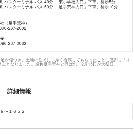
町バスターミナル バス 40分 「東小学校入口」下車、徒歩5分
町バスターミナル バス 50分 「足手荒神入口」下車、徒歩10分
社（足手荒神）
96-237-2082
先
96-237-2082
手足が傷つき、土地の住民に手厚く看病してもらったことに感謝し「手
主となりました。通称足手荒神と呼ばれ、2月15日が大祭日。
詳細情報
８〜１６５２