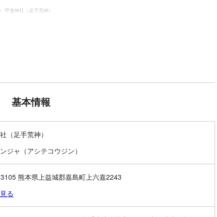
甲斐神社（足手荒神）
基本情報
社（足手荒神）
ンジャ（アシテコウジン）
1-3105 熊本県上益城郡嘉島町上六嘉2243
見る