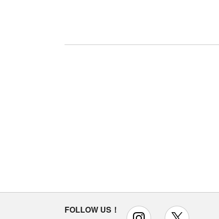
FOLLOW US！
instagram
x