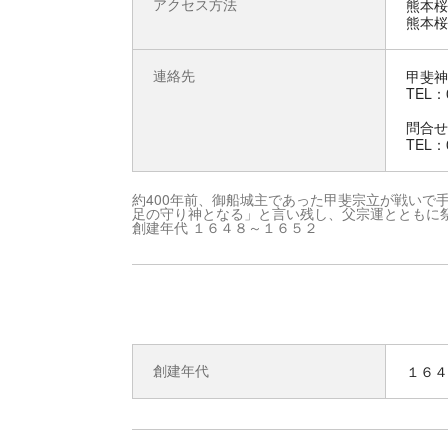
アクセス方法
熊本桜
熊本桜
連絡先
甲斐神
TEL：0
問合せ
TEL：0
約400年前、御船城主であった甲斐宗立が戦いで
足の守り神となる」と言い残し、父宗運とともに祭
創建年代 １６４８～１６５２
創建年代
１６４