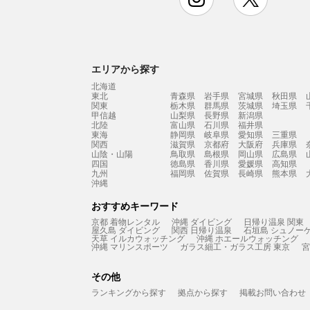
エリアから探す
北海道
東北
青森県
岩手県
宮城県
秋田県
関東
栃木県
群馬県
茨城県
埼玉県
甲信越
山梨県
長野県
新潟県
北陸
富山県
石川県
福井県
東海
静岡県
岐阜県
愛知県
三重県
関西
滋賀県
京都府
大阪府
兵庫県
山陰・山陽
鳥取県
島根県
岡山県
広島県
四国
徳島県
香川県
愛媛県
高知県
九州
福岡県
佐賀県
長崎県
熊本県
沖縄
おすすめキーワード
京都 着物レンタル
沖縄 ダイビング
日帰り温泉 関東
屋久島 ダイビング
関西 日帰り温泉
石垣島 シュノー
天草 イルカウォッチング
沖縄 ホエールウォッチング
沖縄 マリンスポーツ
ガラス細工・ガラス工房 東京
宮
その他
ランキングから探す
拠点から探す
掲載お問い合わせ