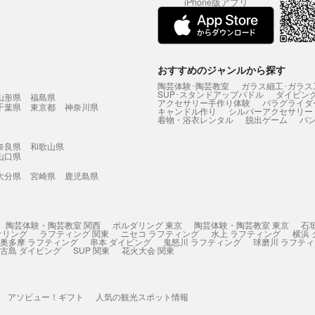
iPhone版アプリ
おすすめのジャンルから探す
陶芸体験･陶芸教室
ガラス細工･ガラス
SUP･スタンドアップパドル
ダイビン
山形県
福島県
アクセサリー手作り体験
パラグライダ
千葉県
東京都
神奈川県
キャンドル作り
シルバーアクセサリー
着物・浴衣レンタル
脱出ゲーム
バ
奈良県
和歌山県
山口県
大分県
宮崎県
鹿児島県
陶芸体験・陶芸教室 関西
ボルダリング 東京
陶芸体験・陶芸教室 東京
石
ケリング
ラフティング 関東
ニセコ ラフティング
水上 ラフティング
横浜
奥多摩 ラフティング
串本 ダイビング
鬼怒川 ラフティング
球磨川 ラフテ
古島 ダイビング
SUP 関東
花火大会 関東
アソビュー！ギフト
人気の観光スポット情報