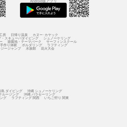
Android版アプリ
工房
日帰り温泉
カヌー･カヤック
グ・スキューバダイビング
シュノーケリング
ー
遊園地・テーマパーク
サーフィンスクール
 手作り体験
ボルダリング
ラフティング
ンジージャンプ
水族館
花火大会
垣島 ダイビング
沖縄 シュノーケリング
 クルージング
沖縄 パラセーリング
ィング
ラフティング 関西
いちご狩り 関東