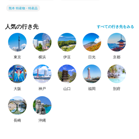
熊本 特産物・特産品
人気の行き先
すべての行き先をみる
東京
横浜
伊豆
日光
京都
大阪
神戸
山口
福岡
別府
長崎
沖縄