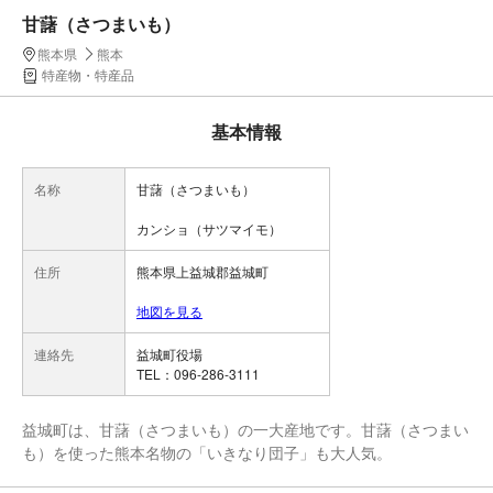
甘藷（さつまいも）
熊本県
熊本
特産物・特産品
基本情報
名称
甘藷（さつまいも）
カンショ（サツマイモ）
住所
熊本県上益城郡益城町
地図を見る
連絡先
益城町役場
TEL：096-286-3111
益城町は、甘藷（さつまいも）の一大産地です。甘藷（さつまい
も）を使った熊本名物の「いきなり団子」も大人気。