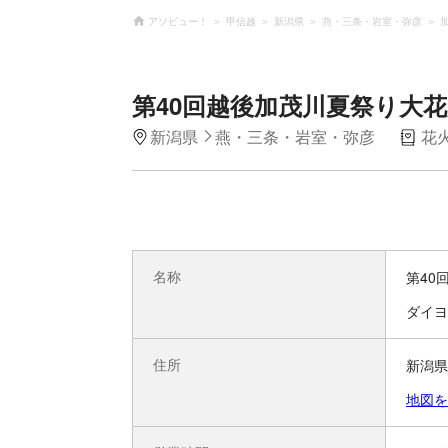
アソビュー！
甲信越
新潟県
燕・三条・岩室・弥彦
第40回越後加茂川夏祭り大
新潟県
燕・三条・岩室・弥彦
花
名称
第40
ダイヨ
住所
新潟県
地図を