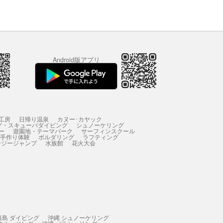
Android版アプリ
工房
日帰り温泉
カヌー･カヤック
グ・スキューバダイビング
シュノーケリング
ー
遊園地・テーマパーク
サーフィンスクール
 手作り体験
ボルダリング
ラフティング
ンジージャンプ
水族館
花火大会
垣島 ダイビング
沖縄 シュノーケリング