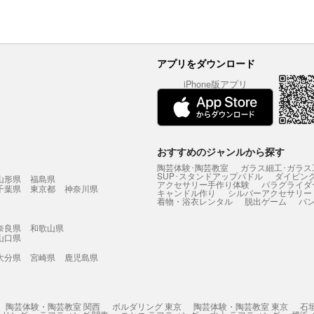
アプリをダウンロード
iPhone版アプリ
おすすめのジャンルから探す
陶芸体験･陶芸教室
ガラス細工･ガラス
SUP･スタンドアップパドル
ダイビン
山形県
福島県
アクセサリー手作り体験
パラグライダ
千葉県
東京都
神奈川県
キャンドル作り
シルバーアクセサリー
着物・浴衣レンタル
脱出ゲーム
バ
奈良県
和歌山県
山口県
大分県
宮崎県
鹿児島県
陶芸体験・陶芸教室 関西
ボルダリング 東京
陶芸体験・陶芸教室 東京
石