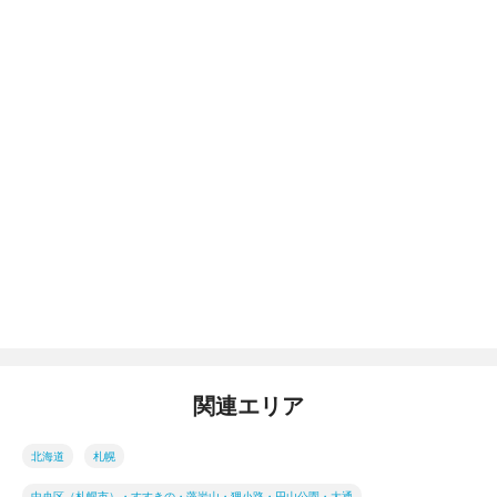
関連エリア
北海道
札幌
中央区（札幌市）・すすきの・藻岩山・狸小路・円山公園・大通