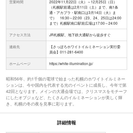
営業時間
2022年11月22日（火）～12月25日（日）
（札幌駅前通は2月11日（土）まで、南1条
通・アカプラ・駅南口は3月14日（火）ま
で） 16:30～22:00（23、24、25日は24:00
まで）札幌駅南口駅前広場は17:00～24:00
アクセス方法
JR札幌駅、地下鉄大通駅から徒歩すぐ
連絡先
【さっぽろホワイトイルミネーション実行委
員会】011-281-6400
ホームページ
https://white-illumination.jp/
昭和56年、約1千個の電球で始まった札幌のホワイトイルミネー
ションは、今や国内を代表する光のイベントに成長し、今年で第
42回となります。メインの大通会場では、クリスマスをモチーフ
にしたオブジェなど、たくさんのイルミネーションが美しく輝
き、札幌の冬の夜を見事に彩ります。
詳細情報