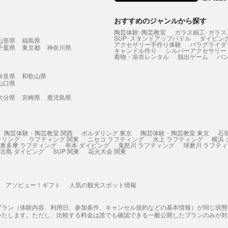
おすすめのジャンルから探す
陶芸体験･陶芸教室
ガラス細工･ガラス
SUP･スタンドアップパドル
ダイビン
山形県
福島県
アクセサリー手作り体験
パラグライダ
千葉県
東京都
神奈川県
キャンドル作り
シルバーアクセサリー
着物・浴衣レンタル
脱出ゲーム
バ
奈良県
和歌山県
山口県
大分県
宮崎県
鹿児島県
陶芸体験・陶芸教室 関西
ボルダリング 東京
陶芸体験・陶芸教室 東京
石
ケリング
ラフティング 関東
ニセコ ラフティング
水上 ラフティング
横浜
奥多摩 ラフティング
串本 ダイビング
鬼怒川 ラフティング
球磨川 ラフテ
古島 ダイビング
SUP 関東
花火大会 関東
アソビュー！ギフト
人気の観光スポット情報
プラン（体験内容、利用日、参加条件、キャンセル規約などの基本情報）が同じ状
いたします。ただし、比較する料金は誰でも確認できる一般公開したプランのみが対