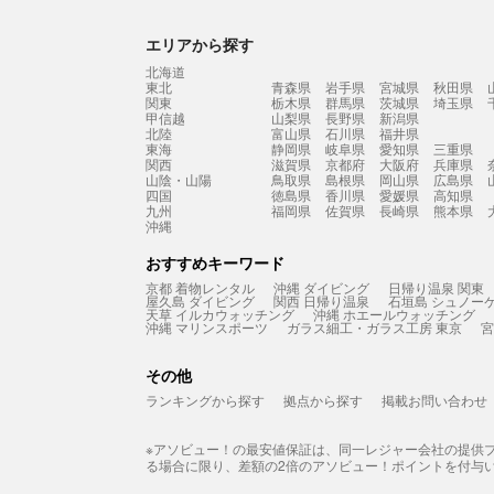
エリアから探す
北海道
東北
青森県
岩手県
宮城県
秋田県
関東
栃木県
群馬県
茨城県
埼玉県
甲信越
山梨県
長野県
新潟県
北陸
富山県
石川県
福井県
東海
静岡県
岐阜県
愛知県
三重県
関西
滋賀県
京都府
大阪府
兵庫県
山陰・山陽
鳥取県
島根県
岡山県
広島県
四国
徳島県
香川県
愛媛県
高知県
九州
福岡県
佐賀県
長崎県
熊本県
沖縄
おすすめキーワード
京都 着物レンタル
沖縄 ダイビング
日帰り温泉 関東
屋久島 ダイビング
関西 日帰り温泉
石垣島 シュノー
天草 イルカウォッチング
沖縄 ホエールウォッチング
沖縄 マリンスポーツ
ガラス細工・ガラス工房 東京
宮
その他
ランキングから探す
拠点から探す
掲載お問い合わせ
※アソビュー！の最安値保証は、同一レジャー会社の提供
る場合に限り、差額の2倍のアソビュー！ポイントを付与