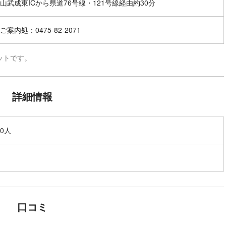
山武成東ICから県道76号線・121号線経由約30分
案内処：0475-82-2071
ットです。
詳細情報
00人
口コミ