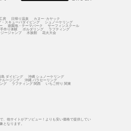
工房
日帰り温泉
カヌー･カヤック
グ・スキューバダイビング
シュノーケリング
ー
遊園地・テーマパーク
サーフィンスクール
 手作り体験
ボルダリング
ラフティング
ンジージャンプ
水族館
花火大会
垣島 ダイビング
沖縄 シュノーケリング
 クルージング
沖縄 パラセーリング
ィング
ラフティング 関西
いちご狩り 関東
態で、他サイトがアソビュー！よりも安い価格で提供してい
象となります。