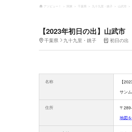
アソビュー！
関東
千葉県
九十九里・銚子
山武市
【2023年初日の出】山武市
千葉県
九十九里・銚子
初日の出
名称
【20
サンム
住所
〒28
地図を