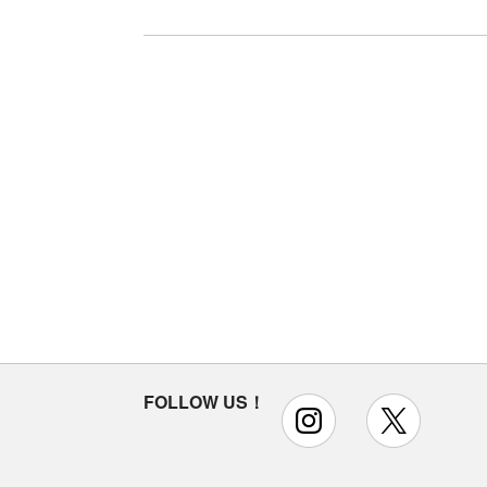
FOLLOW US！
instagram
x