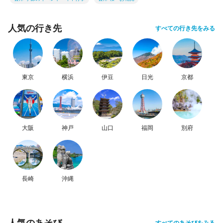
人気の行き先
すべての行き先をみる
東京
横浜
伊豆
日光
京都
大阪
神戸
山口
福岡
別府
長崎
沖縄
人気のあそび
すべてのあそびをみる