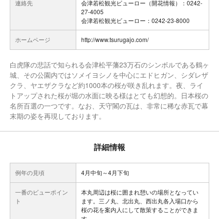
連絡先
会津若松観光ビューロー（開花情報）：0242-
27-4005
会津若松観光ビューロー：0242-23-8000
ホームページ
http://www.tsurugajo.com/
白虎隊の悲話で知られる会津松平藩23万石のシンボルである鶴ヶ
城、その公園内ではソメイヨシノを中心にエドヒガン、シダレザ
クラ、ヤエザクラなど約1000本の桜が咲き乱れます。夜、ライ
トアップされた桜が堀の水面に映る様はとても幻想的。日本桜の
名所百選の一つです。なお、天守閣の瓦は、非常に稀な赤瓦で幕
末期の姿を再現しております。
詳細情報
例年の見頃
4月中旬～4月下旬
一番のビューポイン
本丸周辺は桜に囲まれ憩いの場所となってい
ト
ます。三ノ丸、北出丸、西出丸各入場口から
桜の花を案内人にして散策することができま
す。