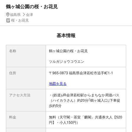
鶴ヶ城公園の桜・お花見
福島県
会津
桜・お花見
基本情報
名称
鶴ヶ城公園の桜・お花見
ツルガジョウコウエン
住所
〒965-0873 福島県会津若松市追手町1-1
地図を見る
アクセス方法
・(鉄道)JR会津若松駅からまちなか周遊バス
（ハイカラさん）約20分｢鶴ヶ城入口｣下車徒
歩約5分
料金
無料（天守閣・茶室「麟閣」共通券大人【520
円】・小人150円）