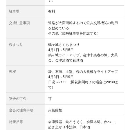
駐車場
有料
交通注意事項
道路が大変混雑するので公共交通機関の利用
を勧めている
その他（臨時駐車場を開設する）
桜まつり
鶴ヶ城さくらまつり
4月1日～5月5日
鶴ヶ城ライトアップ、会津十楽春の陣、大茶
会、会津清酒で花見酒
夜桜
濠、石垣、土塁、桜の大規模なライトアップ
4月3日～5月9日
日没～21:30（開花期間終了の場合は20:30ま
で）
宴会の可否
可
宴会の注意事項
火気厳禁
特産品等
会津漆器、絵ろうそく、会津木綿、赤べこ、
起き上がり小法師、日本酒