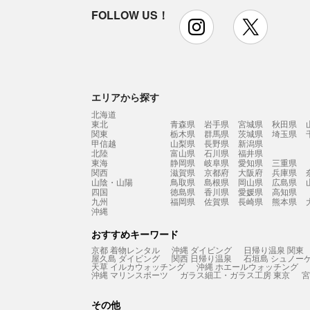
FOLLOW US！
instagram
x
エリアから探す
北海道
東北
青森県
岩手県
宮城県
秋田県
関東
栃木県
群馬県
茨城県
埼玉県
甲信越
山梨県
長野県
新潟県
北陸
富山県
石川県
福井県
東海
静岡県
岐阜県
愛知県
三重県
関西
滋賀県
京都府
大阪府
兵庫県
山陰・山陽
鳥取県
島根県
岡山県
広島県
四国
徳島県
香川県
愛媛県
高知県
九州
福岡県
佐賀県
長崎県
熊本県
沖縄
おすすめキーワード
京都 着物レンタル
沖縄 ダイビング
日帰り温泉 関東
屋久島 ダイビング
関西 日帰り温泉
石垣島 シュノー
天草 イルカウォッチング
沖縄 ホエールウォッチング
沖縄 マリンスポーツ
ガラス細工・ガラス工房 東京
宮
その他