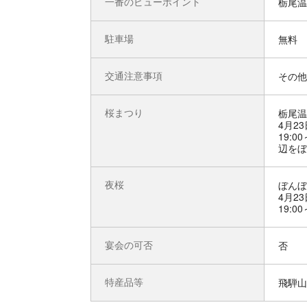
一番のビューポイント
栃尾温
駐車場
無料
交通注意事項
その他
桜まつり
栃尾温
4月2
19:
辺をぼ
夜桜
ぼんぼ
4月2
19:00
宴会の可否
否
特産品等
飛騨山