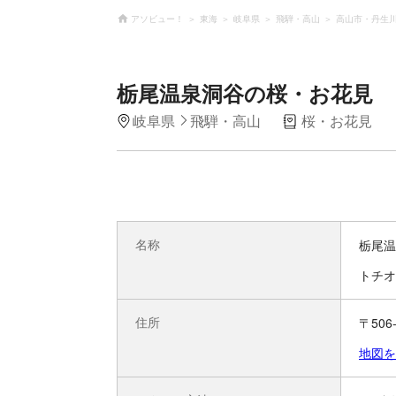
アソビュー！
東海
岐阜県
飛騨・高山
高山市・丹生
栃尾温泉洞谷の桜・お花見
岐阜県
飛騨・高山
桜・お花見
名称
栃尾温
トチオ
住所
〒50
地図を