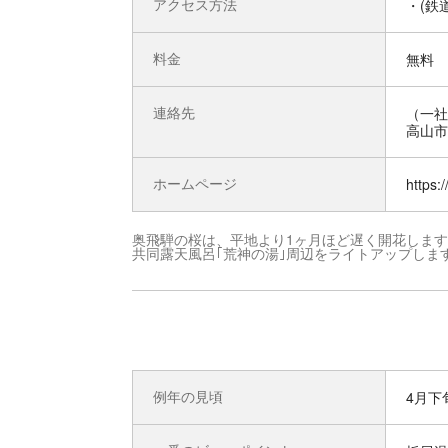
アクセス方法
・(鉄
料金
無料
連絡先
（一社
高山市
ホームページ
https:
奥飛騨の桜は、平地より1ヶ月ほど遅く開花しま
共同露天風呂｢荒神の湯｣周辺をライトアップしま
例年の見頃
4月下