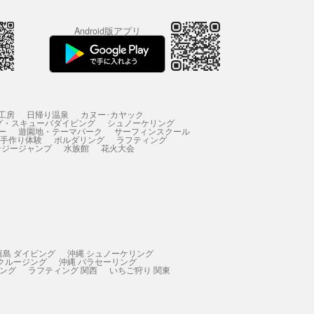
Android版アプリ
工房
日帰り温泉
カヌー･カヤック
グ・スキューバダイビング
シュノーケリング
ー
遊園地・テーマパーク
サーフィンスクール
 手作り体験
ボルダリング
ラフティング
ンジージャンプ
水族館
花火大会
垣島 ダイビング
沖縄 シュノーケリング
 クルージング
沖縄 パラセーリング
ィング
ラフティング 関西
いちご狩り 関東