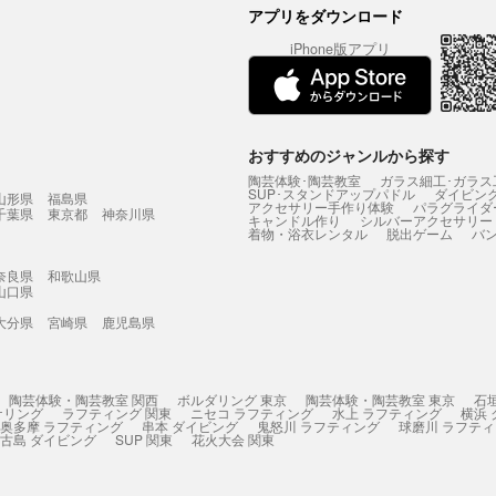
アプリをダウンロード
iPhone版アプリ
おすすめのジャンルから探す
陶芸体験･陶芸教室
ガラス細工･ガラス
SUP･スタンドアップパドル
ダイビン
山形県
福島県
アクセサリー手作り体験
パラグライダ
千葉県
東京都
神奈川県
キャンドル作り
シルバーアクセサリー
着物・浴衣レンタル
脱出ゲーム
バ
奈良県
和歌山県
山口県
大分県
宮崎県
鹿児島県
陶芸体験・陶芸教室 関西
ボルダリング 東京
陶芸体験・陶芸教室 東京
石
ケリング
ラフティング 関東
ニセコ ラフティング
水上 ラフティング
横浜
奥多摩 ラフティング
串本 ダイビング
鬼怒川 ラフティング
球磨川 ラフテ
古島 ダイビング
SUP 関東
花火大会 関東