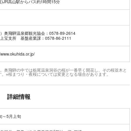
道)JR高山駅からバス約1時間15分
）奥飛騨温泉郷観光協会：0578-89-2614
上宝支所 基盤産業課：0578-86-2111
//www.okuhida.or.jp/
す。奥飛騨の中では栃尾温泉洞谷の桜が一番早く開花し、その桜並木と
す。※桜まつり・夜桜については変更となる場合があります。
詳細情報
旬～5月上旬