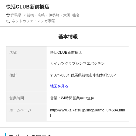
快活CLUB新前橋店
群馬県
前橋・高崎・伊勢崎・太田･榛名
ネットカフェ・マンガ喫茶
基本情報
名称
快活CLUB新前橋店
カイカツクラブシンマエバシテン
住所
〒371-0831 群馬県前橋市小相木町558-1
地図を見る
営業時間
ホームページ
http://www.kaikatsu.jp/shop/kanto_3/4634.htm
l