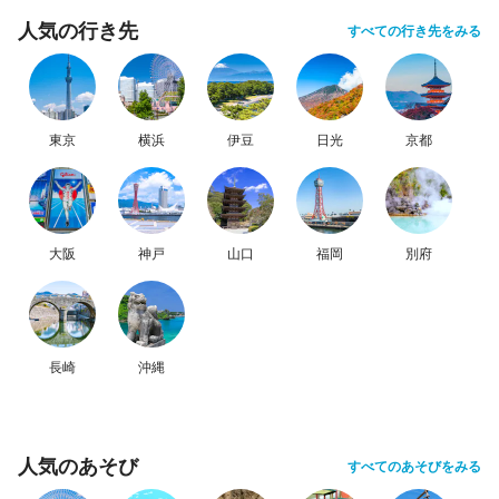
人気の行き先
すべての行き先をみる
東京
横浜
伊豆
日光
京都
大阪
神戸
山口
福岡
別府
長崎
沖縄
人気のあそび
すべてのあそびをみる