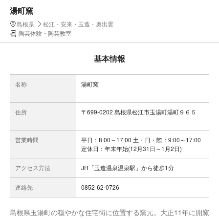
湯町窯
島根県
松江・安来・玉造・奥出雲
陶芸体験・陶芸教室
基本情報
名称
湯町窯
住所
〒699-0202 島根県松江市玉湯町湯町９６５
営業時間
平日：8:00～17:00 土・日・際：9:00～17:00
定休日：年末年始(12月31日～1月2日)
アクセス方法
JR「玉造温泉温泉駅」から徒歩1分
連絡先
0852-62-0726
島根県玉湯町の穏やかな住宅街に位置する窯元。大正11年に開窯