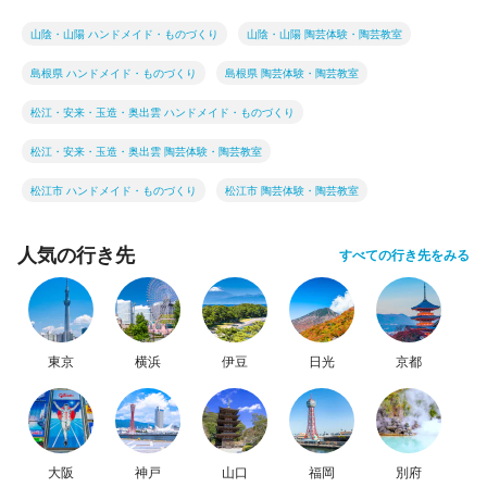
山陰・山陽 ハンドメイド・ものづくり
山陰・山陽 陶芸体験・陶芸教室
島根県 ハンドメイド・ものづくり
島根県 陶芸体験・陶芸教室
松江・安来・玉造・奥出雲 ハンドメイド・ものづくり
松江・安来・玉造・奥出雲 陶芸体験・陶芸教室
松江市 ハンドメイド・ものづくり
松江市 陶芸体験・陶芸教室
人気の行き先
すべての行き先をみる
東京
横浜
伊豆
日光
京都
大阪
神戸
山口
福岡
別府