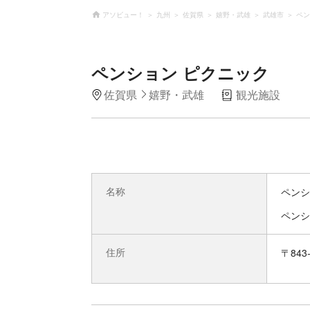
アソビュー！
九州
佐賀県
嬉野・武雄
武雄市
ペン
ペンション ピクニック
佐賀県
嬉野・武雄
観光施設
名称
ペンシ
ペンシ
住所
〒843