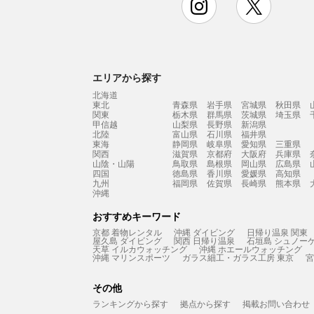
エリアから探す
北海道
東北
青森県
岩手県
宮城県
秋田県
関東
栃木県
群馬県
茨城県
埼玉県
甲信越
山梨県
長野県
新潟県
北陸
富山県
石川県
福井県
東海
静岡県
岐阜県
愛知県
三重県
関西
滋賀県
京都府
大阪府
兵庫県
山陰・山陽
鳥取県
島根県
岡山県
広島県
四国
徳島県
香川県
愛媛県
高知県
九州
福岡県
佐賀県
長崎県
熊本県
沖縄
おすすめキーワード
京都 着物レンタル
沖縄 ダイビング
日帰り温泉 関東
屋久島 ダイビング
関西 日帰り温泉
石垣島 シュノー
天草 イルカウォッチング
沖縄 ホエールウォッチング
沖縄 マリンスポーツ
ガラス細工・ガラス工房 東京
宮
その他
ランキングから探す
拠点から探す
掲載お問い合わせ