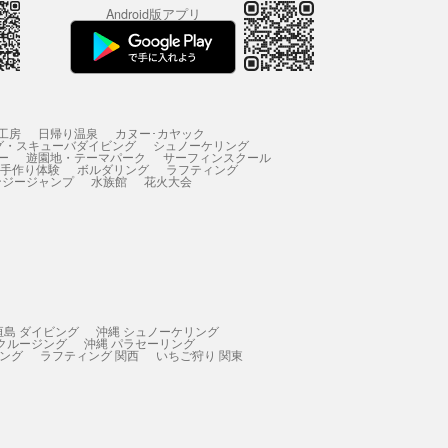
Android版アプリ
工房
日帰り温泉
カヌー･カヤック
グ・スキューバダイビング
シュノーケリング
ー
遊園地・テーマパーク
サーフィンスクール
 手作り体験
ボルダリング
ラフティング
ンジージャンプ
水族館
花火大会
垣島 ダイビング
沖縄 シュノーケリング
 クルージング
沖縄 パラセーリング
ィング
ラフティング 関西
いちご狩り 関東