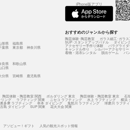
iPhone版アプリ
おすすめのジャンルから探す
陶芸体験･陶芸教室
ガラス細工･ガラス
SUP･スタンドアップパドル
ダイビン
山形県
福島県
アクセサリー手作り体験
パラグライダ
千葉県
東京都
神奈川県
キャンドル作り
シルバーアクセサリー
着物・浴衣レンタル
脱出ゲーム
バ
奈良県
和歌山県
山口県
大分県
宮崎県
鹿児島県
陶芸体験・陶芸教室 関西
ボルダリング 東京
陶芸体験・陶芸教室 東京
石
ケリング
ラフティング 関東
ニセコ ラフティング
水上 ラフティング
横浜
奥多摩 ラフティング
串本 ダイビング
鬼怒川 ラフティング
球磨川 ラフテ
古島 ダイビング
SUP 関東
花火大会 関東
アソビュー！ギフト
人気の観光スポット情報