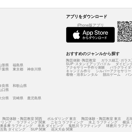
アプリをダウンロード
iPhone版アプリ
おすすめのジャンルから探す
陶芸体験･陶芸教室
ガラス細工･ガラス
SUP･スタンドアップパドル
ダイビン
山形県
福島県
アクセサリー手作り体験
パラグライダ
千葉県
東京都
神奈川県
キャンドル作り
シルバーアクセサリー
着物・浴衣レンタル
脱出ゲーム
バ
奈良県
和歌山県
山口県
大分県
宮崎県
鹿児島県
陶芸体験・陶芸教室 関西
ボルダリング 東京
陶芸体験・陶芸教室 東京
石
ケリング
ラフティング 関東
ニセコ ラフティング
水上 ラフティング
横浜
奥多摩 ラフティング
串本 ダイビング
鬼怒川 ラフティング
球磨川 ラフテ
古島 ダイビング
SUP 関東
花火大会 関東