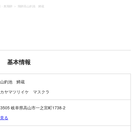
川・奥飛騨
飛騨高山釣池 鱒蔵
基本情報
山釣池 鱒蔵
カヤマツリイケ マスクラ
-3505 岐阜県高山市一之宮町1738-2
見る