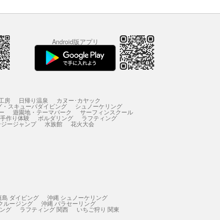
Android版アプリ
工房
日帰り温泉
カヌー･カヤック
グ・スキューバダイビング
シュノーケリング
ー
遊園地・テーマパーク
サーフィンスクール
 手作り体験
ボルダリング
ラフティング
ンジージャンプ
水族館
花火大会
垣島 ダイビング
沖縄 シュノーケリング
 クルージング
沖縄 パラセーリング
ィング
ラフティング 関西
いちご狩り 関東