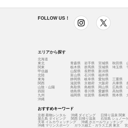
FOLLOW US！
instagram
x
エリアから探す
北海道
東北
青森県
岩手県
宮城県
秋田県
関東
栃木県
群馬県
茨城県
埼玉県
甲信越
山梨県
長野県
新潟県
北陸
富山県
石川県
福井県
東海
静岡県
岐阜県
愛知県
三重県
関西
滋賀県
京都府
大阪府
兵庫県
山陰・山陽
鳥取県
島根県
岡山県
広島県
四国
徳島県
香川県
愛媛県
高知県
九州
福岡県
佐賀県
長崎県
熊本県
沖縄
おすすめキーワード
京都 着物レンタル
沖縄 ダイビング
日帰り温泉 関東
屋久島 ダイビング
関西 日帰り温泉
石垣島 シュノー
天草 イルカウォッチング
沖縄 ホエールウォッチング
沖縄 マリンスポーツ
ガラス細工・ガラス工房 東京
宮