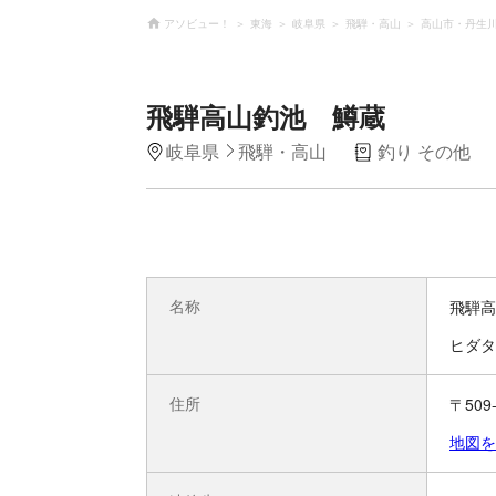
アソビュー！
東海
岐阜県
飛騨・高山
高山市・丹生
飛騨高山釣池 鱒蔵
岐阜県
飛騨・高山
釣り その他
名称
飛騨高
ヒダタ
住所
〒509
地図を