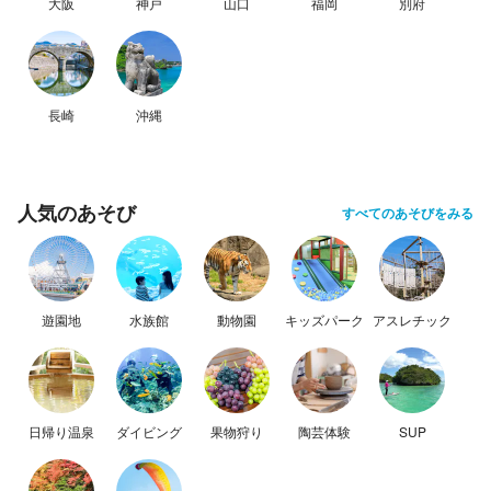
大阪
神戸
山口
福岡
別府
長崎
沖縄
人気のあそび
すべてのあそびをみる
遊園地
水族館
動物園
キッズパーク
アスレチック
日帰り温泉
ダイビング
果物狩り
陶芸体験
SUP