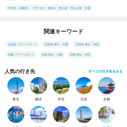
中央区（札幌市）・すすきの・藻岩山・狸小路・円山公園・大通
関連キーワード
北海道 パワースポット
北海道 神社・仏閣
北海道 神社・神宮
札幌 パワースポット
札幌 神社・仏閣
札幌 神社・神宮
人気の行き先
すべての行き先をみる
東京
横浜
伊豆
日光
京都