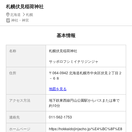
札幌伏見稲荷神社
北海道
札幌
神社・神宮
基本情報
名称
札幌伏見稲荷神社
サッポロフシミイナリジンジャ
住所
〒064-0942 北海道札幌市中央区伏見２丁目２
－６８
地図を見る
アクセス方法
地下鉄東西線円山公園駅からバスまたは車で
約10分
連絡先
011-562-1753
ホームページ
https://hokkaidojinjacho.jp/%E4%BC%8F%E8