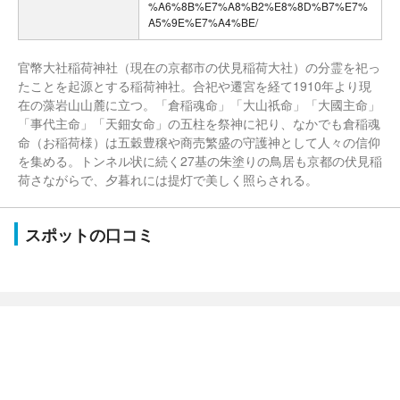
%A6%8B%E7%A8%B2%E8%8D%B7%E7%
A5%9E%E7%A4%BE/
官幣大社稲荷神社（現在の京都市の伏見稲荷大社）の分霊を祀っ
たことを起源とする稲荷神社。合祀や遷宮を経て1910年より現
在の藻岩山山麓に立つ。「倉稲魂命」「大山祇命」「大國主命」
「事代主命」「天鈿女命」の五柱を祭神に祀り、なかでも倉稲魂
命（お稲荷様）は五穀豊穣や商売繁盛の守護神として人々の信仰
を集める。トンネル状に続く27基の朱塗りの鳥居も京都の伏見稲
荷さながらで、夕暮れには提灯で美しく照らされる。
スポットの口コミ