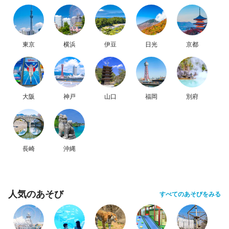
東京
横浜
伊豆
日光
京都
大阪
神戸
山口
福岡
別府
長崎
沖縄
人気のあそび
すべてのあそびをみる