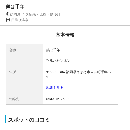
鶴は千年
福岡県
久留米・原鶴・筑後川
日帰り温泉
基本情報
名称
鶴は千年
ツルハセンネン
住所
〒839-1304 福岡県うきは市吉井町千年12-
1
地図を見る
連絡先
0943-76-2639
スポットの口コミ