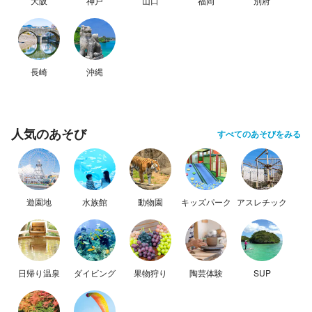
大阪
神戸
山口
福岡
別府
長崎
沖縄
人気のあそび
すべてのあそびをみる
遊園地
水族館
動物園
キッズパーク
アスレチック
日帰り温泉
ダイビング
果物狩り
陶芸体験
SUP