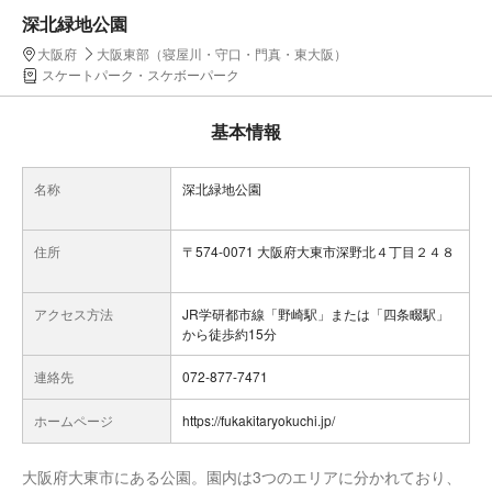
深北緑地公園
大阪府
大阪東部（寝屋川・守口・門真・東大阪）
スケートパーク・スケボーパーク
基本情報
名称
深北緑地公園
住所
〒574-0071 大阪府大東市深野北４丁目２４８
アクセス方法
JR学研都市線「野崎駅」または「四条畷駅」
から徒歩約15分
連絡先
072-877-7471
ホームページ
https://fukakitaryokuchi.jp/
大阪府大東市にある公園。園内は3つのエリアに分かれており、