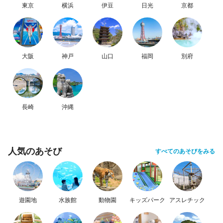
東京
横浜
伊豆
日光
京都
大阪
神戸
山口
福岡
別府
長崎
沖縄
人気のあそび
すべてのあそびをみる
遊園地
水族館
動物園
キッズパーク
アスレチック