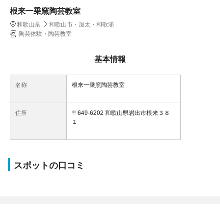
根来一乗窯陶芸教室
和歌山県
和歌山市・加太・和歌浦
陶芸体験・陶芸教室
基本情報
名称
根来一乗窯陶芸教室
住所
〒649-6202 和歌山県岩出市根来３８
１
スポットの口コミ