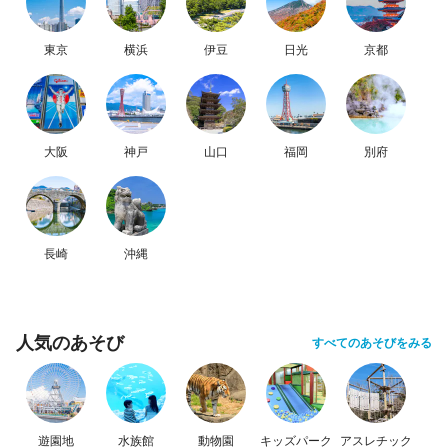
東京
横浜
伊豆
日光
京都
大阪
神戸
山口
福岡
別府
長崎
沖縄
人気のあそび
すべてのあそびをみる
遊園地
水族館
動物園
キッズパーク
アスレチック