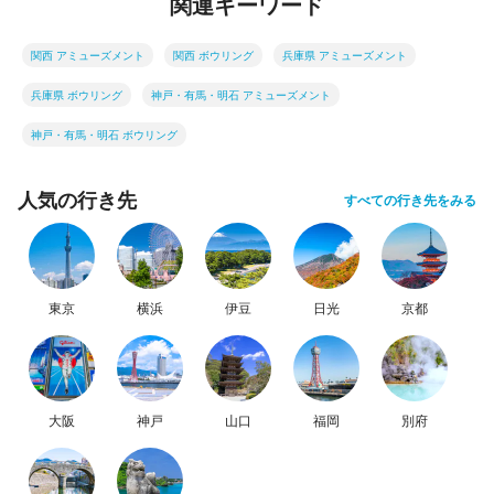
関連キーワード
関西 アミューズメント
関西 ボウリング
兵庫県 アミューズメント
兵庫県 ボウリング
神戸・有馬・明石 アミューズメント
神戸・有馬・明石 ボウリング
人気の行き先
すべての行き先をみる
東京
横浜
伊豆
日光
京都
大阪
神戸
山口
福岡
別府