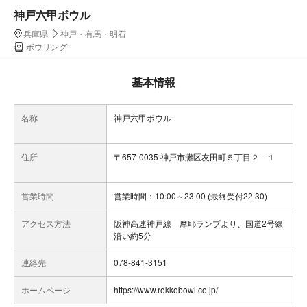
神戸六甲ボウル
兵庫県
神戸・有馬・明石
ボウリング
基本情報
名称
神戸六甲ボウル
住所
〒657-0035 神戸市灘区友田町５丁目２－１
営業時間
営業時間：10:00～23:00 (最終受付22:30)
アクセス方法
阪神高速神戸線 摩耶ランプより、国道2号線
沿い約5分
連絡先
078-841-3151
ホームページ
https://www.rokkobowl.co.jp/